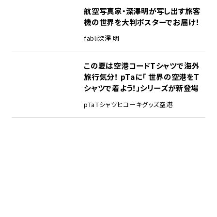
航空写真家・深澤明が写し出す旅客
機の世界を大判ポスターでお届け！
fabli
深澤 明
この夏は空港コードTシャツで海外
旅行気分！ pTaに「 世界の空港をT
シャツで着よう！」シリーズが新登場
pTa
Tシャツ
ヒコーキグッズ
空港