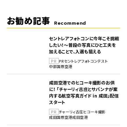
お勧め記事
Recommend
セントレアフォトコンに今年こそ挑戦
したい！～普段の写真にひと工夫を
加えることで、入選も狙える
PR
PR
セントレア
フォトコンテスト
中部国際空港
成田空港でのヒコーキ撮影のお供
に！ 「チャーリィ古庄とサバンナが案
内する航空写真ガイド in 成田」配信
スタート
PR
チャーリィ古庄
ヒコーキ撮影
成田国際空港
成田空港