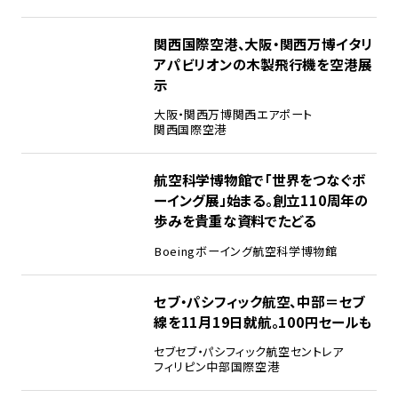
3
関西国際空港、大阪・関西万博イタリ
アパビリオンの木製飛行機を空港展
示
大阪・関西万博
関西エアポート
関西国際空港
4
航空科学博物館で「世界をつなぐボ
ーイング展」始まる。創立110周年の
歩みを貴重な資料でたどる
Boeing
ボーイング
航空科学博物館
5
セブ・パシフィック航空、中部＝セブ
線を11月19日就航。100円セールも
セブ
セブ・パシフィック航空
セントレア
フィリピン
中部国際空港