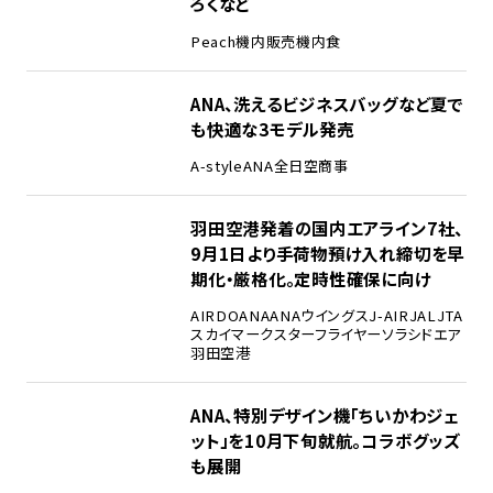
ろくなど
Peach
機内販売
機内食
ANA、洗えるビジネスバッグなど夏で
も快適な3モデル発売
A-style
ANA
全日空商事
羽田空港発着の国内エアライン7社、
9月1日より手荷物預け入れ締切を早
期化・厳格化。定時性確保に向け
AIRDO
ANA
ANAウイングス
J-AIR
JAL
JTA
スカイマーク
スターフライヤー
ソラシドエア
羽田空港
ANA、特別デザイン機「ちいかわジェ
ット」を10月下旬就航。コラボグッズ
も展開