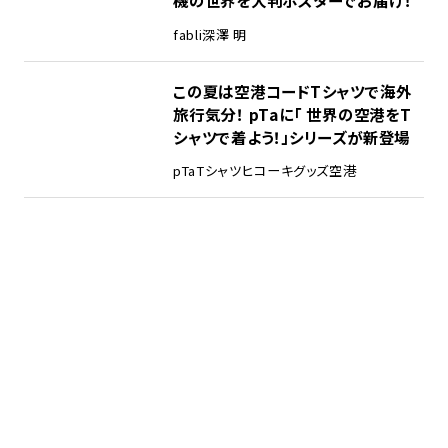
機の世界を大判ポスターでお届け！
fabli
深澤 明
この夏は空港コードTシャツで海外
旅行気分！ pTaに「 世界の空港をT
シャツで着よう！」シリーズが新登場
pTa
Tシャツ
ヒコーキグッズ
空港