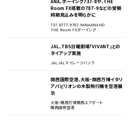
3
ANA、ボーイング737-8や、THE
Room FX搭載の787-9などの受領
時期見込みを明らかに
737-8
777-9
787-9
ANA
ANAHD
THE Room FX
ボーイング
4
JAL、TBS日曜劇場「VIVANT」との
タイアップ実施
JAL
JALマイレージバンク
5
関西国際空港、大阪・関西万博イタリ
アパビリオンの木製飛行機を空港展
示
大阪・関西万博
関西エアポート
関西国際空港