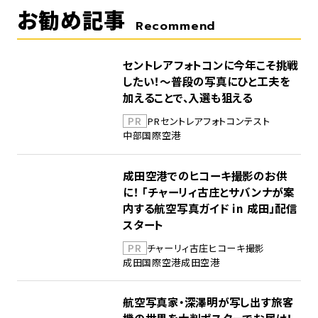
お勧め記事
Recommend
セントレアフォトコンに今年こそ挑戦
したい！～普段の写真にひと工夫を
加えることで、入選も狙える
PR
PR
セントレア
フォトコンテスト
中部国際空港
成田空港でのヒコーキ撮影のお供
に！ 「チャーリィ古庄とサバンナが案
内する航空写真ガイド in 成田」配信
スタート
PR
チャーリィ古庄
ヒコーキ撮影
成田国際空港
成田空港
航空写真家・深澤明が写し出す旅客