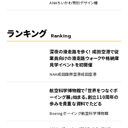
ANA
ちいかわ
特別デザイン機
ランキング
Ranking
1
深夜の滑走路を歩く！ 成田空港で従
業員向けの滑走路ウォークや格納庫
見学イベントを初開催
NAA
成田国際空港
成田空港
2
航空科学博物館で「世界をつなぐボ
ーイング展」始まる。創立110周年の
歩みを貴重な資料でたどる
Boeing
ボーイング
航空科学博物館