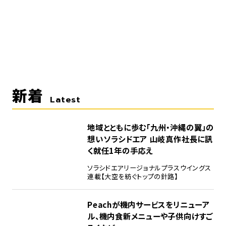
新着
Latest
地域とともに歩む「九州・沖縄の翼」の
想い――ソラシドエア 山岐真作社長に訊
く就任1年の手応え
ソラシドエア
リージョナルプラスウイングス
連載【大空を紡ぐトップの針路】
Peachが機内サービスをリニューア
ル、機内食新メニューや子供向けすご