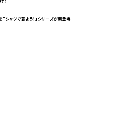
け！
気分！ pTaに「 世界の空港をTシャツで着よう！」シリーズが新登場