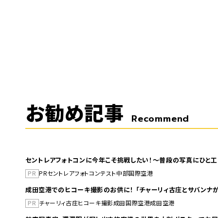
お勧め記事
Recommend
セントレアフォトコンに今年こそ挑戦したい！～普段の写真にひと工
PR
PR
セントレア
フォトコンテスト
中部国際空港
成田空港でのヒコーキ撮影のお供に！ 「チャーリィ古庄とサバンナが
PR
チャーリィ古庄
ヒコーキ撮影
成田国際空港
成田空港