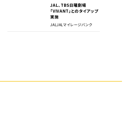
JAL、TBS日曜劇場
5
「VIVANT」とのタイアップ
実施
JAL
JALマイレージバンク