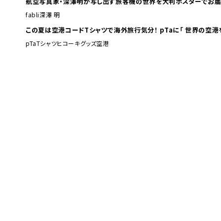
航空写真家・深澤明が写し出す旅客機の世界を大判ポスターでお届
fabli
深澤 明
この夏は空港コードTシャツで海外旅行
pTa
Tシャツ
ヒコーキグッズ
空港