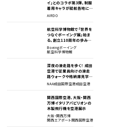
イ」とのコラボ第3弾。制服
着用キャラが就航各地に登
場
AIRDO
航空科学博物館で「世界を
2
つなぐボーイング展」始ま
る。創立110周年の歩みを
貴重な資料でたどる
Boeing
ボーイング
航空科学博物館
深夜の滑走路を歩く！ 成田
3
空港で従業員向けの滑走
路ウォークや格納庫見学イ
ベントを初開催
NAA
成田国際空港
成田空港
関西国際空港、大阪・関西
4
万博イタリアパビリオンの
木製飛行機を空港展示
大阪・関西万博
関西エアポート
関西国際空港