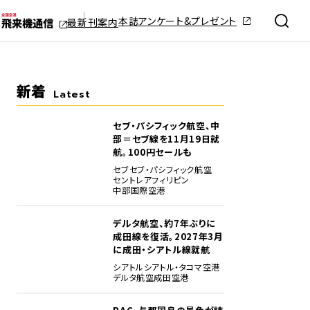
本誌アンケート&プレゼント
最新刊案内
新着
Latest
セブ・パシフィック航空、中
部＝セブ線を11月19日就
航。100円セールも
セブ
セブ・パシフィック航空
セントレア
フィリピン
中部国際空港
デルタ航空、約7年ぶりに
成田線を復活。2027年3月
に成田・シアトル線就航
シアトル
シアトル・タコマ空港
デルタ航空
成田空港