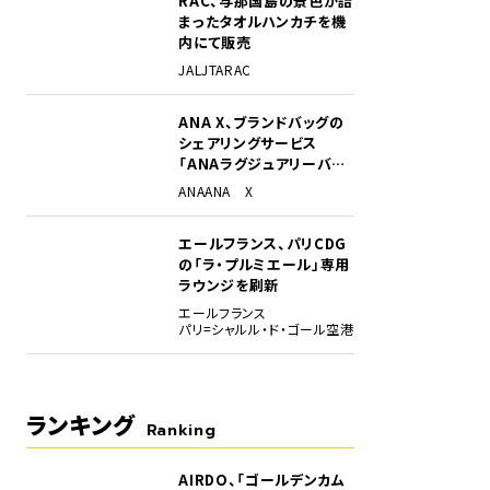
RAC、与那国島の景色が詰
まったタオルハンカチを機
内にて販売
JAL
JTA
RAC
ANA X、ブランドバッグの
シェアリングサービス
「ANAラグジュアリーバッ
グ」開始
ANA
ANA X
Gと、脇目に映る水しぶきで迫力がある。
エールフランス、パリCDG
の「ラ・プルミエール」専用
ラウンジを刷新
エールフランス
パリ=シャルル・ド・ゴール空港
ランキング
Ranking
AIRDO、「ゴールデンカム
1