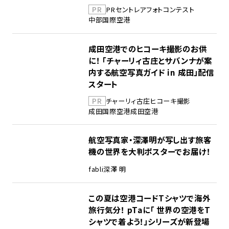
PR
PR
セントレア
フォトコンテスト
中部国際空港
成田空港でのヒコーキ撮影のお供
に！ 「チャーリィ古庄とサバンナが案
内する航空写真ガイド in 成田」配信
スタート
PR
チャーリィ古庄
ヒコーキ撮影
成田国際空港
成田空港
航空写真家・深澤明が写し出す旅客
機の世界を大判ポスターでお届け！
fabli
深澤 明
この夏は空港コードTシャツで海外
旅行気分！ pTaに「 世界の空港をT
シャツで着よう！」シリーズが新登場