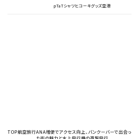
pTa
Tシャツ
ヒコーキグッズ
空港
TOP
航空旅行
ANA増便でアクセス向上、バンクーバーで出会っ
た街の魅力と水上飛行機の遊覧飛行