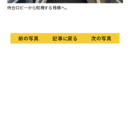
待合ロビーから駐機する桟橋へ。
こ
記事に戻る
前の写真
次の写真