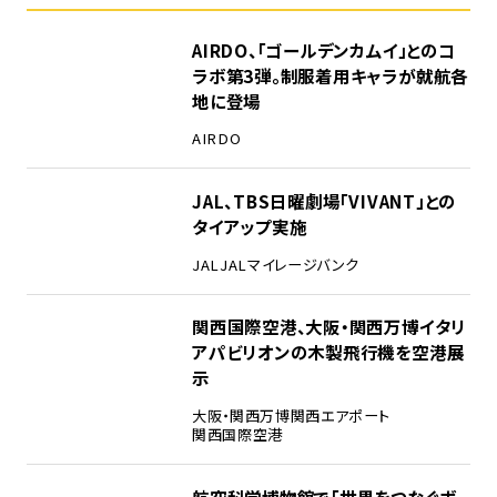
1
AIRDO、「ゴールデンカムイ」とのコ
ラボ第3弾。制服着用キャラが就航各
地に登場
AIRDO
2
JAL、TBS日曜劇場「VIVANT」との
タイアップ実施
JAL
JALマイレージバンク
3
関西国際空港、大阪・関西万博イタリ
アパビリオンの木製飛行機を空港展
示
大阪・関西万博
関西エアポート
関西国際空港
4
航空科学博物館で「世界をつなぐボ