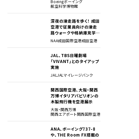
Boeing
ボーイング
航空科学博物館
深夜の滑走路を歩く！ 成田
2
空港で従業員向けの滑走
路ウォークや格納庫見学イ
ベントを初開催
NAA
成田国際空港
成田空港
JAL、TBS日曜劇場
3
「VIVANT」とのタイアップ
実施
JAL
JALマイレージバンク
関西国際空港、大阪・関西
4
万博イタリアパビリオンの
木製飛行機を空港展示
大阪・関西万博
関西エアポート
関西国際空港
ANA、ボーイング737-8
5
や、THE Room FX搭載の