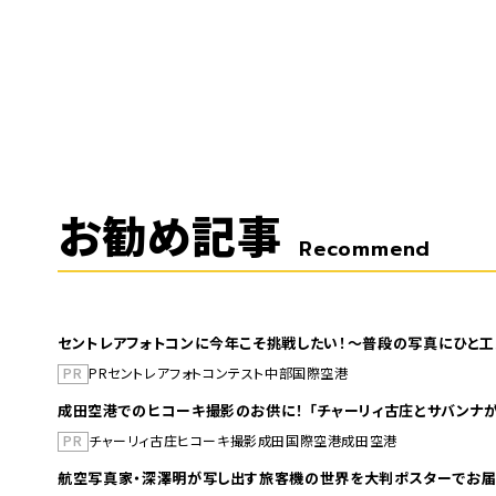
お勧め記事
Recommend
セントレアフォトコンに今年こそ挑戦したい！～普段の写真にひと工
PR
PR
セントレア
フォトコンテスト
中部国際空港
成田空港でのヒコーキ撮影のお供に！ 「チャーリィ古庄とサバンナが
PR
チャーリィ古庄
ヒコーキ撮影
成田国際空港
成田空港
航空写真家・深澤明が写し出す旅客機の世界を大判ポスターでお届