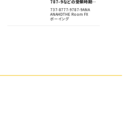
787-9などの受領時期見
込みを明らかに
737-8
777-9
787-9
ANA
ANAHD
THE Room FX
ボーイング