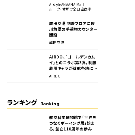
A-style
ANA
ANA Mall
ルーク・オザワ
全日空商事
成田空港 到着フロアに佐
川急便の手荷物カウンター
開設
成田空港
AIRDO、「ゴールデンカム
イ」とのコラボ第3弾。制服
着用キャラが就航各地に登
場
AIRDO
ランキング
Ranking
航空科学博物館で「世界を
1
つなぐボーイング展」始ま
る。創立110周年の歩みを
貴重な資料でたどる