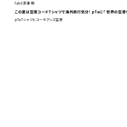
fabli
深澤 明
この夏は空港コードTシャツで海外旅行
pTa
Tシャツ
ヒコーキグッズ
空港