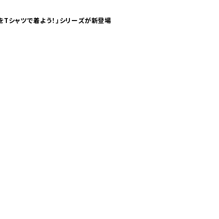
気分！ pTaに「 世界の空港をTシャツで着よう！」シリーズが新登場