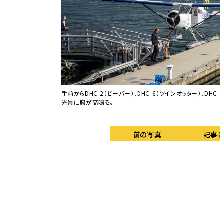
手前からDHC-2（ビーバー）、DHC-6（ツインオッター）、D
光景に胸が高鳴る。
前の写真
記事