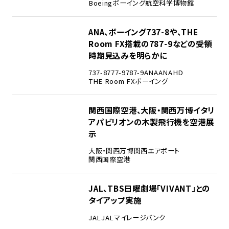
Boeing
ボーイング
航空科学博物館
3
ANA、ボーイング737-8や、THE
Room FX搭載の787-9などの受領
時期見込みを明らかに
737-8
777-9
787-9
ANA
ANAHD
THE Room FX
ボーイング
4
関西国際空港、大阪・関西万博イタリ
アパビリオンの木製飛行機を空港展
示
大阪・関西万博
関西エアポート
関西国際空港
5
JAL、TBS日曜劇場「VIVANT」との
タイアップ実施
JAL
JALマイレージバンク