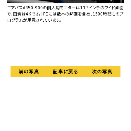
木
-3
エアバスA350-900の個人用モニターは13.3インチのワイド画面
の
で、画質は4Kです。IFEには数本の邦画を含め、1500時間ものプ
と
ログラムが用意されています。
記事に戻る
前の写真
次の写真