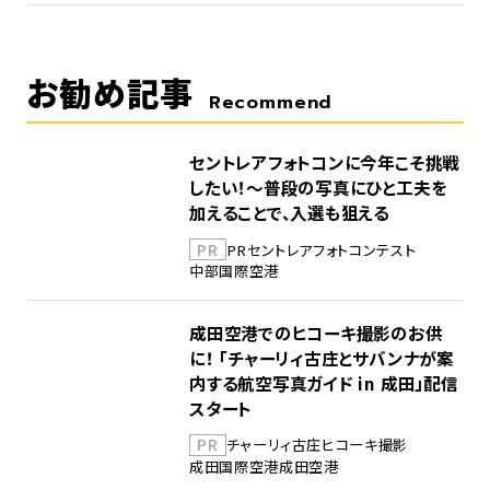
お勧め記事
Recommend
セントレアフォトコンに今年こそ挑戦
したい！～普段の写真にひと工夫を
加えることで、入選も狙える
PR
PR
セントレア
フォトコンテスト
中部国際空港
成田空港でのヒコーキ撮影のお供
に！ 「チャーリィ古庄とサバンナが案
内する航空写真ガイド in 成田」配信
スタート
PR
チャーリィ古庄
ヒコーキ撮影
成田国際空港
成田空港