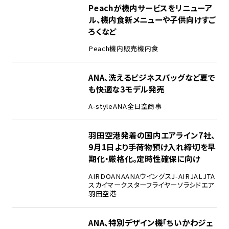
Peachが機内サービスをリニューア
ル、機内食新メニューや子供向けすご
ろくなど
Peach
機内販売
機内食
ANA、洗えるビジネスバッグなど夏で
も快適な3モデル発売
A-style
ANA
全日空商事
羽田空港発着の国内エアライン7社、
9月1日より手荷物預け入れ締切を早
期化・厳格化。定時性確保に向け
AIRDO
ANA
ANAウイングス
J-AIR
JAL
JTA
スカイマーク
スターフライヤー
ソラシドエア
羽田空港
ANA、特別デザイン機「ちいかわジェ