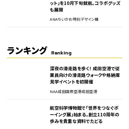
ット」を10月下旬就航。コラボグッズ
も展開
ANA
ちいかわ
特別デザイン機
ランキング
Ranking
1
深夜の滑走路を歩く！ 成田空港で従
業員向けの滑走路ウォークや格納庫
見学イベントを初開催
NAA
成田国際空港
成田空港
2
航空科学博物館で「世界をつなぐボ
ーイング展」始まる。創立110周年の
歩みを貴重な資料でたどる