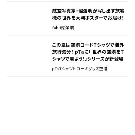
航空写真家・深澤明が写し出す旅客
機の世界を大判ポスターでお届け！
fabli
深澤 明
この夏は空港コードTシャツで海外
旅行気分！ pTaに「 世界の空港をT
シャツで着よう！」シリーズが新登場
pTa
Tシャツ
ヒコーキグッズ
空港