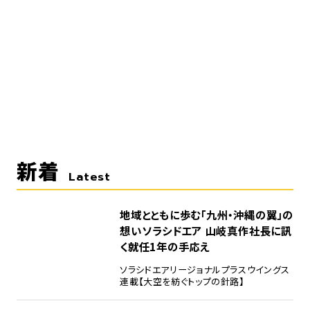
新着
Latest
地域とともに歩む「九州・沖縄の翼」の
想い――ソラシドエア 山岐真作社長に訊
く就任1年の手応え
ソラシドエア
リージョナルプラスウイングス
連載【大空を紡ぐトップの針路】