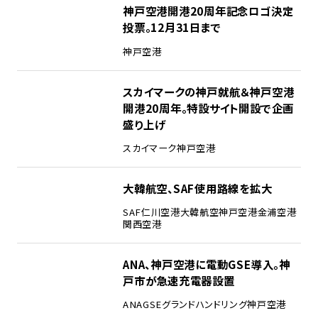
神戸空港開港20周年記念ロゴ決定
投票。12月31日まで
神戸空港
スカイマークの神戸就航＆神戸空港
開港20周年。特設サイト開設で企画
盛り上げ
スカイマーク
神戸空港
大韓航空、SAF使用路線を拡大
SAF
仁川空港
大韓航空
神戸空港
金浦空港
関西空港
ANA、神戸空港に電動GSE導入。神
戸市が急速充電器設置
ANA
GSE
グランドハンドリング
神戸空港