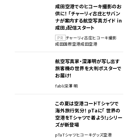
成田空港でのヒコーキ撮影のお
供に！ 「チャーリィ古庄とサバン
ナが案内する航空写真ガイド in
成田」配信スタート
PR
チャーリィ古庄
ヒコーキ撮影
成田国際空港
成田空港
航空写真家・深澤明が写し出す
旅客機の世界を大判ポスターで
お届け！
fabli
深澤 明
この夏は空港コードTシャツで
海外旅行気分！ pTaに「 世界の
空港をTシャツで着よう！」シリー
ズが新登場
pTa
Tシャツ
ヒコーキグッズ
空港