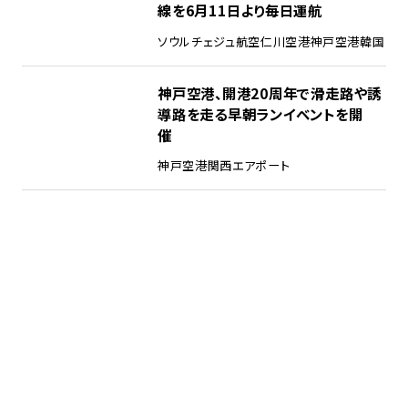
線を6月11日より毎日運航
ソウル
チェジュ航空
仁川空港
神戸空港
韓国
神戸空港、開港20周年で滑走路や誘
導路を走る早朝ランイベントを開
催
神戸空港
関西エアポート