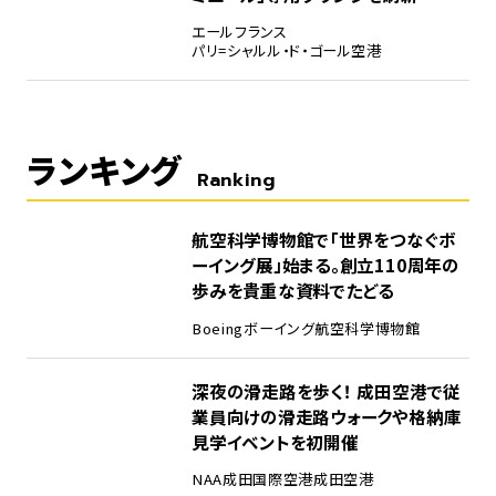
エールフランス
パリ=シャルル・ド・ゴール空港
ランキング
Ranking
1
航空科学博物館で「世界をつなぐボ
ーイング展」始まる。創立110周年の
歩みを貴重な資料でたどる
Boeing
ボーイング
航空科学博物館
2
深夜の滑走路を歩く！ 成田空港で従
業員向けの滑走路ウォークや格納庫
見学イベントを初開催
NAA
成田国際空港
成田空港