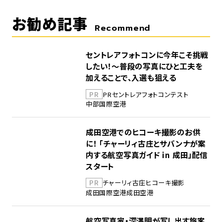
お勧め記事
Recommend
セントレアフォトコンに今年こそ挑戦
したい！～普段の写真にひと工夫を
加えることで、入選も狙える
PR
PR
セントレア
フォトコンテスト
中部国際空港
成田空港でのヒコーキ撮影のお供
に！ 「チャーリィ古庄とサバンナが案
内する航空写真ガイド in 成田」配信
スタート
PR
チャーリィ古庄
ヒコーキ撮影
成田国際空港
成田空港
航空写真家・深澤明が写し出す旅客