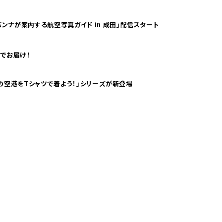
ンナが案内する航空写真ガイド in 成田」配信スタート
でお届け！
ツで海外旅行気分！ pTaに「 世界の空港をTシャツで着よう！」シリーズが新登場