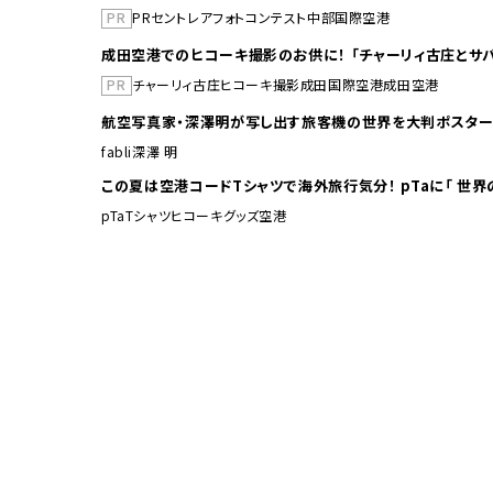
PR
PR
セントレア
フォトコンテスト
中部国際空港
成田空港でのヒコーキ撮影のお供に！ 「チャーリィ古庄とサバ
PR
チャーリィ古庄
ヒコーキ撮影
成田国際空港
成田空港
航空写真家・深澤明が写し出す旅客機の世界を大判ポスター
fabli
深澤 明
この夏は空港コードTシャ
pTa
Tシャツ
ヒコーキグッズ
空港