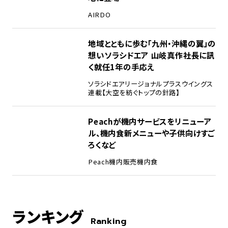
AIRDO
地域とともに歩む「九州・沖縄の翼」の
想い――ソラシドエア 山岐真作社長に訊
く就任1年の手応え
ソラシドエア
リージョナルプラスウイングス
連載【大空を紡ぐトップの針路】
Peachが機内サービスをリニューア
ル、機内食新メニューや子供向けすご
ろくなど
Peach
機内販売
機内食
ランキング
Ranking