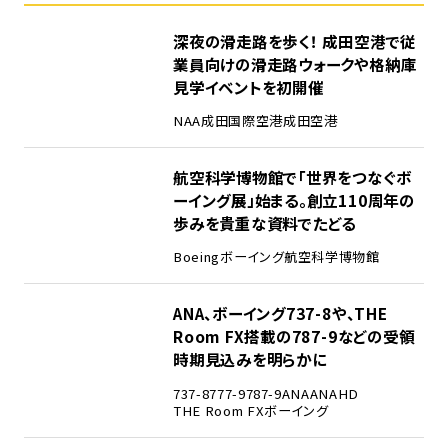
1
深夜の滑走路を歩く！ 成田空港で従
業員向けの滑走路ウォークや格納庫
見学イベントを初開催
NAA
成田国際空港
成田空港
2
航空科学博物館で「世界をつなぐボ
ーイング展」始まる。創立110周年の
歩みを貴重な資料でたどる
Boeing
ボーイング
航空科学博物館
3
ANA、ボーイング737-8や、THE
Room FX搭載の787-9などの受領
時期見込みを明らかに
737-8
777-9
787-9
ANA
ANAHD
THE Room FX
ボーイング