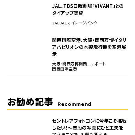
4
JAL、TBS日曜劇場「VIVANT」との
タイアップ実施
JAL
JALマイレージバンク
5
関西国際空港、大阪・関西万博イタリ
アパビリオンの木製飛行機を空港展
示
大阪・関西万博
関西エアポート
関西国際空港
お勧め記事
Recommend
セントレアフォトコンに今年こそ挑戦
したい！～普段の写真にひと工夫を
加えることで、入選も狙える