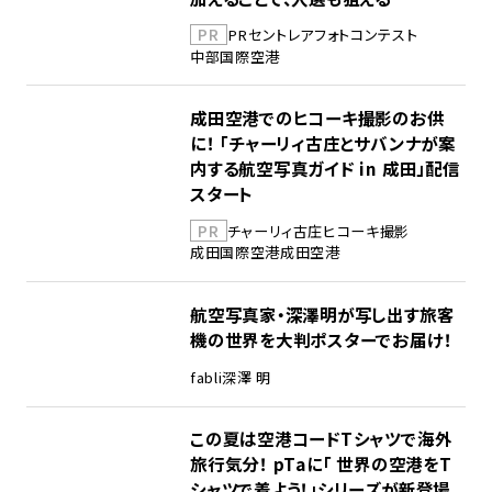
PR
PR
セントレア
フォトコンテスト
中部国際空港
成田空港でのヒコーキ撮影のお供
に！ 「チャーリィ古庄とサバンナが案
内する航空写真ガイド in 成田」配信
スタート
PR
チャーリィ古庄
ヒコーキ撮影
成田国際空港
成田空港
航空写真家・深澤明が写し出す旅客
機の世界を大判ポスターでお届け！
fabli
深澤 明
この夏は空港コードTシャツで海外
旅行気分！ pTaに「 世界の空港をT
シャツで着よう！」シリーズが新登場