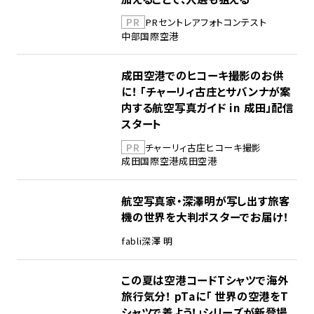
PR
PR
セントレア
フォトコンテスト
中部国際空港
成田空港でのヒコーキ撮影のお供
に！ 「チャーリィ古庄とサバンナが案
内する航空写真ガイド in 成田」配信
スタート
PR
チャーリィ古庄
ヒコーキ撮影
成田国際空港
成田空港
航空写真家・深澤明が写し出す旅客
機の世界を大判ポスターでお届け！
fabli
深澤 明
この夏は空港コードTシャツで海外
旅行気分！ pTaに「 世界の空港をT
シャツで着よう！」シリーズが新登場