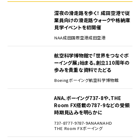
1
深夜の滑走路を歩く！ 成田空港で従
業員向けの滑走路ウォークや格納庫
見学イベントを初開催
NAA
成田国際空港
成田空港
2
航空科学博物館で「世界をつなぐボ
ーイング展」始まる。創立110周年の
歩みを貴重な資料でたどる
Boeing
ボーイング
航空科学博物館
3
ANA、ボーイング737-8や、THE
Room FX搭載の787-9などの受領
時期見込みを明らかに
737-8
777-9
787-9
ANA
ANAHD
THE Room FX
ボーイング