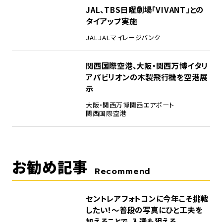
4
JAL、TBS日曜劇場「VIVANT」との
タイアップ実施
JAL
JALマイレージバンク
5
関西国際空港、大阪・関西万博イタリ
アパビリオンの木製飛行機を空港展
示
大阪・関西万博
関西エアポート
関西国際空港
お勧め記事
Recommend
セントレアフォトコンに今年こそ挑戦
したい！～普段の写真にひと工夫を
加えることで、入選も狙える