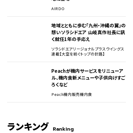
AIRDO
地域とともに歩む「九州・沖縄の翼」の
想い――ソラシドエア 山岐真作社長に訊
く就任1年の手応え
ソラシドエア
リージョナルプラスウイングス
連載【大空を紡ぐトップの針路】
Peachが機内サービスをリニューア
ル、機内食新メニューや子供向けすご
ろくなど
Peach
機内販売
機内食
ランキング
Ranking