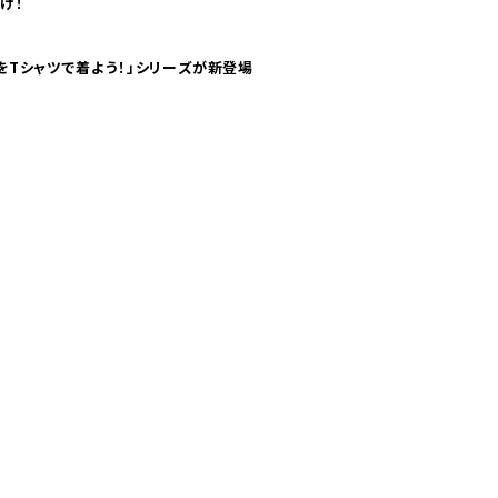
け！
気分！ pTaに「 世界の空港をTシャツで着よう！」シリーズが新登場