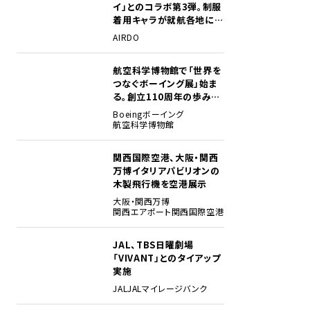
イ」とのコラボ第3弾。制服
着用キャラが就航各地に登
場
AIRDO
航空科学博物館で「世界を
2
つなぐボーイング展」始ま
る。創立110周年の歩みを
貴重な資料でたどる
Boeing
ボーイング
航空科学博物館
関西国際空港、大阪・関西
3
万博イタリアパビリオンの
木製飛行機を空港展示
大阪・関西万博
関西エアポート
関西国際空港
JAL、TBS日曜劇場
4
「VIVANT」とのタイアップ
実施
JAL
JALマイレージバンク