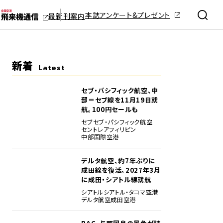
本誌アンケート&プレゼント
最新刊案内
新着
Latest
セブ・パシフィック航空、中
部＝セブ線を11月19日就
航。100円セールも
セブ
セブ・パシフィック航空
セントレア
フィリピン
中部国際空港
デルタ航空、約7年ぶりに
成田線を復活。2027年3月
に成田・シアトル線就航
シアトル
シアトル・タコマ空港
デルタ航空
成田空港