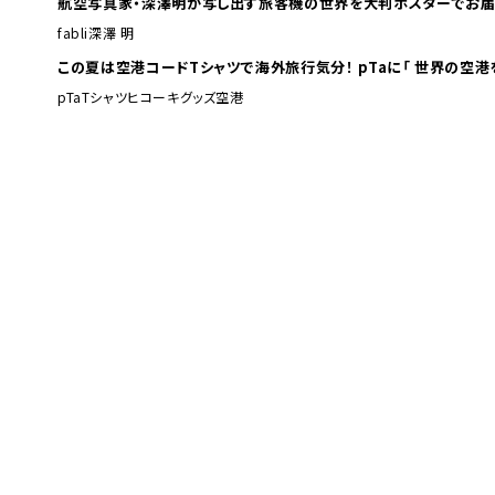
航空写真家・深澤明が写し出す旅客機の世界を大判ポスターでお届
fabli
深澤 明
この夏は空港コードTシャツで海外旅行
pTa
Tシャツ
ヒコーキグッズ
空港