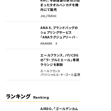
RAC、与那国島の景色が詰
まったタオルハンカチを機
内にて販売
JAL
JTA
RAC
ANA X、ブランドバッグの
シェアリングサービス
「ANAラグジュアリーバッ
グ」開始
ANA
ANA X
作ったアップサイクル品
エールフランス、パリCDG
の「ラ・プルミエール」専用
ラウンジを刷新
エールフランス
パリ=シャルル・ド・ゴール空港
ランキング
Ranking
AIRDO、「ゴールデンカム
1