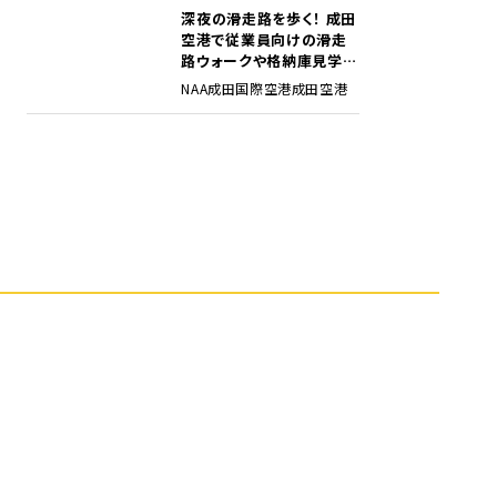
深夜の滑走路を歩く！ 成田
5
空港で従業員向けの滑走
路ウォークや格納庫見学イ
ベントを初開催
NAA
成田国際空港
成田空港