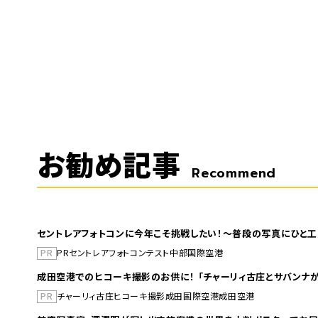
お勧め記事
Recommend
セントレアフォトコンに今年こそ挑戦したい！～普段の写真にひと工
PR
PR
セントレア
フォトコンテスト
中部国際空港
成田空港でのヒコーキ撮影のお供に！ 「チャーリィ古庄とサバンナが
PR
チャーリィ古庄
ヒコーキ撮影
成田国際空港
成田空港