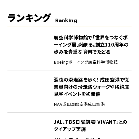
ランキング
Ranking
1
航空科学博物館で「世界をつなぐボ
ーイング展」始まる。創立110周年の
歩みを貴重な資料でたどる
Boeing
ボーイング
航空科学博物館
2
深夜の滑走路を歩く！ 成田空港で従
業員向けの滑走路ウォークや格納庫
見学イベントを初開催
NAA
成田国際空港
成田空港
3
JAL、TBS日曜劇場「VIVANT」との
タイアップ実施