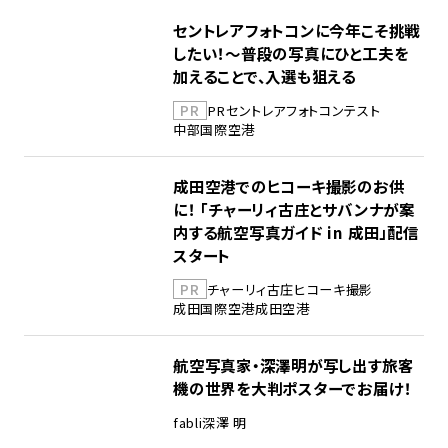
セントレアフォトコンに今年こそ挑戦
したい！～普段の写真にひと工夫を
加えることで、入選も狙える
PR
PR
セントレア
フォトコンテスト
中部国際空港
成田空港でのヒコーキ撮影のお供
に！ 「チャーリィ古庄とサバンナが案
内する航空写真ガイド in 成田」配信
スタート
PR
チャーリィ古庄
ヒコーキ撮影
成田国際空港
成田空港
航空写真家・深澤明が写し出す旅客
機の世界を大判ポスターでお届け！
fabli
深澤 明