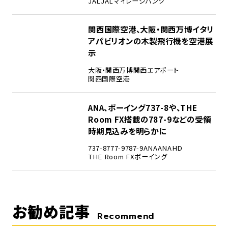
JAL
JALマイレージバンク
4
関西国際空港、大阪・関西万博イタリ
アパビリオンの木製飛行機を空港展
示
大阪・関西万博
関西エアポート
関西国際空港
5
ANA、ボーイング737-8や、THE
Room FX搭載の787-9などの受領
時期見込みを明らかに
737-8
777-9
787-9
ANA
ANAHD
THE Room FX
ボーイング
お勧め記事
Recommend