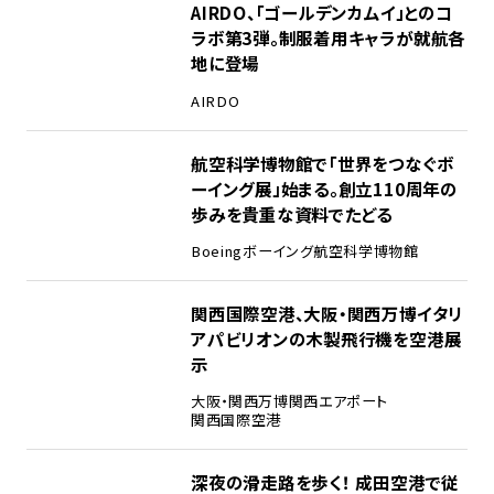
1
AIRDO、「ゴールデンカムイ」とのコ
ラボ第3弾。制服着用キャラが就航各
地に登場
AIRDO
2
航空科学博物館で「世界をつなぐボ
ーイング展」始まる。創立110周年の
歩みを貴重な資料でたどる
Boeing
ボーイング
航空科学博物館
3
関西国際空港、大阪・関西万博イタリ
アパビリオンの木製飛行機を空港展
示
大阪・関西万博
関西エアポート
関西国際空港
4
深夜の滑走路を歩く！ 成田空港で従