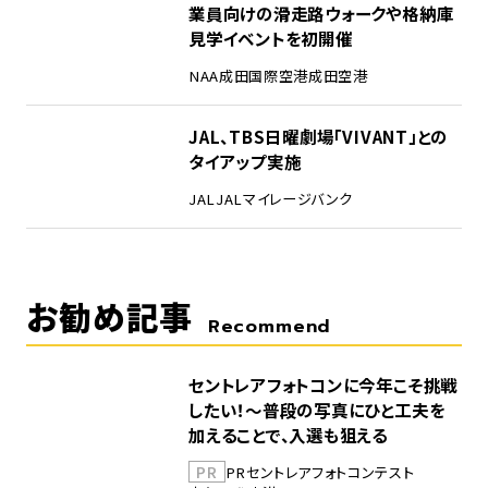
業員向けの滑走路ウォークや格納庫
見学イベントを初開催
NAA
成田国際空港
成田空港
5
JAL、TBS日曜劇場「VIVANT」との
タイアップ実施
JAL
JALマイレージバンク
お勧め記事
Recommend
セントレアフォトコンに今年こそ挑戦
したい！～普段の写真にひと工夫を
加えることで、入選も狙える
PR
PR
セントレア
フォトコンテスト