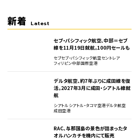
新着
Latest
セブ・パシフィック航空、中部＝セブ
線を11月19日就航。100円セールも
セブ
セブ・パシフィック航空
セントレア
フィリピン
中部国際空港
デルタ航空、約7年ぶりに成田線を復
活。2027年3月に成田・シアトル線就
航
シアトル
シアトル・タコマ空港
デルタ航空
成田空港
RAC、与那国島の景色が詰まったタ
オルハンカチを機内にて販売