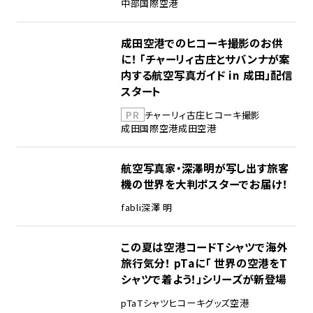
中部国際空港
成田空港でのヒコーキ撮影のお供
に！ 「チャーリィ古庄とサバンナが案
内する航空写真ガイド in 成田」配信
スタート
PR
チャーリィ古庄
ヒコーキ撮影
成田国際空港
成田空港
航空写真家・深澤明が写し出す旅客
機の世界を大判ポスターでお届け！
fabli
深澤 明
この夏は空港コードTシャツで海外
旅行気分！ pTaに「 世界の空港をT
シャツで着よう！」シリーズが新登場
pTa
Tシャツ
ヒコーキグッズ
空港