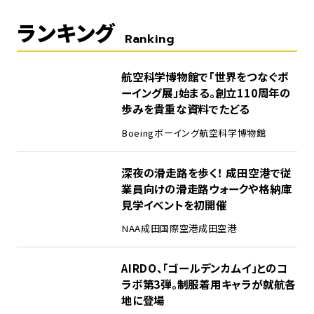
ランキング
Ranking
1
航空科学博物館で「世界をつなぐボ
ーイング展」始まる。創立110周年の
歩みを貴重な資料でたどる
Boeing
ボーイング
航空科学博物館
2
深夜の滑走路を歩く！ 成田空港で従
業員向けの滑走路ウォークや格納庫
見学イベントを初開催
NAA
成田国際空港
成田空港
3
AIRDO、「ゴールデンカムイ」とのコ
ラボ第3弾。制服着用キャラが就航各
地に登場