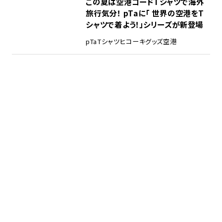
この夏は空港コードTシャツで海外
旅行気分！ pTaに「 世界の空港をT
シャツで着よう！」シリーズが新登場
pTa
Tシャツ
ヒコーキグッズ
空港