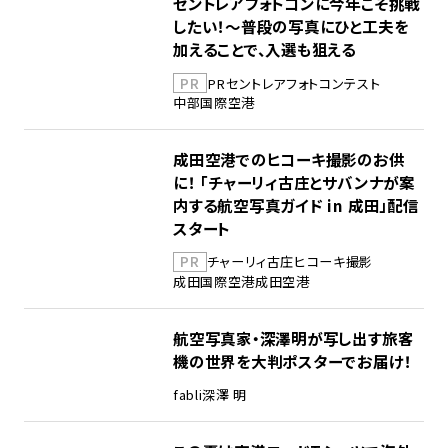
セントレアフォトコンに今年こそ挑戦
したい！～普段の写真にひと工夫を
加えることで、入選も狙える
PR
PR
セントレア
フォトコンテスト
中部国際空港
成田空港でのヒコーキ撮影のお供
に！ 「チャーリィ古庄とサバンナが案
内する航空写真ガイド in 成田」配信
スタート
PR
チャーリィ古庄
ヒコーキ撮影
成田国際空港
成田空港
航空写真家・深澤明が写し出す旅客
機の世界を大判ポスターでお届け！
fabli
深澤 明