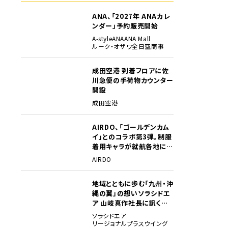
ANA、「2027年 ANAカレ
ンダー」予約販売開始
A-style
ANA
ANA Mall
ルーク・オザワ
全日空商事
成田空港 到着フロアに佐
川急便の手荷物カウンター
開設
成田空港
AIRDO、「ゴールデンカム
イ」とのコラボ第3弾。制服
着用キャラが就航各地に登
場
AIRDO
地域とともに歩む「九州・沖
縄の翼」の想い――ソラシドエ
ア 山岐真作社長に訊く就
任1年の手応え
ソラシドエア
リージョナルプラスウイング