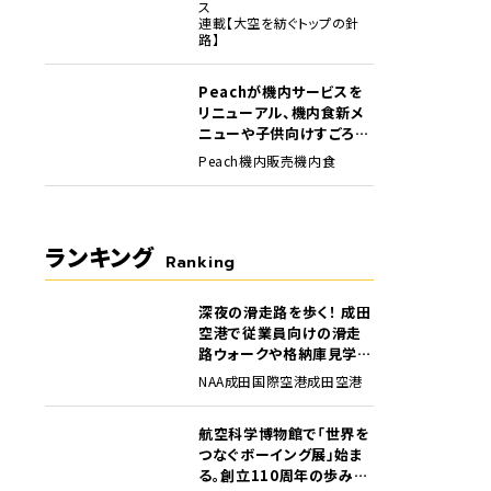
ス
連載【大空を紡ぐトップの針
路】
Peachが機内サービスを
リニューアル、機内食新メ
ニューや子供向けすごろく
など
Peach
機内販売
機内食
ランキング
Ranking
深夜の滑走路を歩く！ 成田
1
空港で従業員向けの滑走
路ウォークや格納庫見学イ
ベントを初開催
NAA
成田国際空港
成田空港
航空科学博物館で「世界を
2
つなぐボーイング展」始ま
る。創立110周年の歩みを