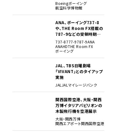
貴重な資料でたどる
Boeing
ボーイング
航空科学博物館
ANA、ボーイング737-8
3
や、THE Room FX搭載の
787-9などの受領時期見
込みを明らかに
737-8
777-9
787-9
ANA
ANAHD
THE Room FX
ボーイング
JAL、TBS日曜劇場
4
「VIVANT」とのタイアップ
実施
JAL
JALマイレージバンク
関西国際空港、大阪・関西
5
万博イタリアパビリオンの
木製飛行機を空港展示
大阪・関西万博
関西エアポート
関西国際空港