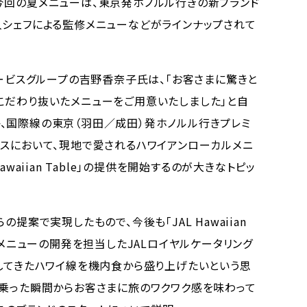
今回の夏メニューは、東京発ホノルル行きの新ブランド
人シェフによる監修メニューなどがラインナップされて
ービスグループの吉野香奈子氏は、「お客さまに驚きと
こだわり抜いたメニューをご用意いたしました」と自
、国際線の東京（羽田／成田）発ホノルル行きプレミ
ラスにおいて、現地で愛されるハワイアンローカルメニ
waiian Table」の提供を開始するのが大きなトピッ
提案で実現したもので、今後も「JAL Hawaiian
。メニューの開発を担当したJALロイヤルケータリング
にしてきたハワイ線を機内食から盛り上げたいという思
、乗った瞬間からお客さまに旅のワクワク感を味わって