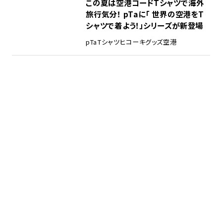
この夏は空港コードTシャツで海外
旅行気分！ pTaに「 世界の空港をT
シャツで着よう！」シリーズが新登場
pTa
Tシャツ
ヒコーキグッズ
空港