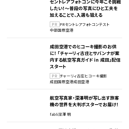
セントレアフォトコンに今年こそ挑戦
したい！～普段の写真にひと工夫を
加えることで、入選も狙える
PR
PR
セントレア
フォトコンテスト
中部国際空港
成田空港でのヒコーキ撮影のお供
に！ 「チャーリィ古庄とサバンナが案
内する航空写真ガイド in 成田」配信
スタート
PR
チャーリィ古庄
ヒコーキ撮影
成田国際空港
成田空港
航空写真家・深澤明が写し出す旅客
機の世界を大判ポスターでお届け！
fabli
深澤 明