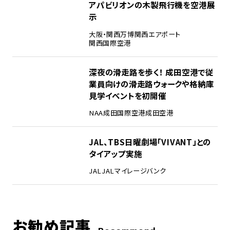
アパビリオンの木製飛行機を空港展
示
大阪・関西万博
関西エアポート
関西国際空港
4
深夜の滑走路を歩く！ 成田空港で従
業員向けの滑走路ウォークや格納庫
見学イベントを初開催
NAA
成田国際空港
成田空港
5
JAL、TBS日曜劇場「VIVANT」との
タイアップ実施
JAL
JALマイレージバンク
お勧め記事