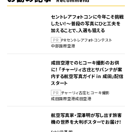
Recommend
セントレアフォトコンに今年こそ挑戦
したい！～普段の写真にひと工夫を
加えることで、入選も狙える
PR
PR
セントレア
フォトコンテスト
中部国際空港
成田空港でのヒコーキ撮影のお供
に！ 「チャーリィ古庄とサバンナが案
内する航空写真ガイド in 成田」配信
スタート
PR
チャーリィ古庄
ヒコーキ撮影
成田国際空港
成田空港
航空写真家・深澤明が写し出す旅客
機の世界を大判ポスターでお届け！
fabli
深澤 明