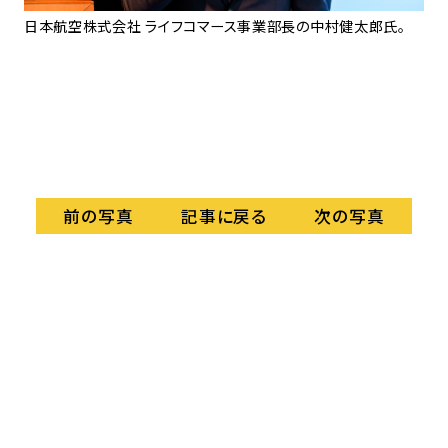
業本
日本航空株式会社 ライフコマース事業部長の中村健太郎氏。
左か
CA
EX
パ
ミズ
ルモ
EX
記事に戻る
前の写真
次の写真