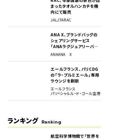
RAC、与那国島の景色が詰
まったタオルハンカチを機
内にて販売
JAL
JTA
RAC
ANA X、ブランドバッグの
シェアリングサービス
「ANAラグジュアリーバッ
グ」開始
ANA
ANA X
やや早い8時26分にブロックアウト。95名の旅客を乗せたIJ857便が、函館に向けて出
エールフランス、パリCDG
の「ラ・プルミエール」専用
ラウンジを刷新
エールフランス
パリ=シャルル・ド・ゴール空港
ランキング
Ranking
航空科学博物館で「世界を
1