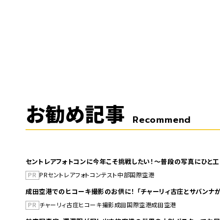
お勧め記事
Recommend
セントレアフォトコンに今年こそ挑戦したい！～普段の写真にひと工
PR
PR
セントレア
フォトコンテスト
中部国際空港
成田空港でのヒコーキ撮影のお供に！ 「チャーリィ古庄とサバンナが
PR
チャーリィ古庄
ヒコーキ撮影
成田国際空港
成田空港