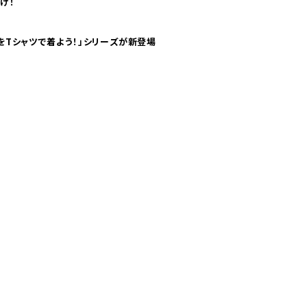
け！
気分！ pTaに「 世界の空港をTシャツで着よう！」シリーズが新登場