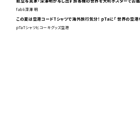
航空写真家・深澤明が写し出す旅客機の世界を大判ポスターでお届
fabli
深澤 明
この夏は空港コードTシャツで海外旅行
pTa
Tシャツ
ヒコーキグッズ
空港