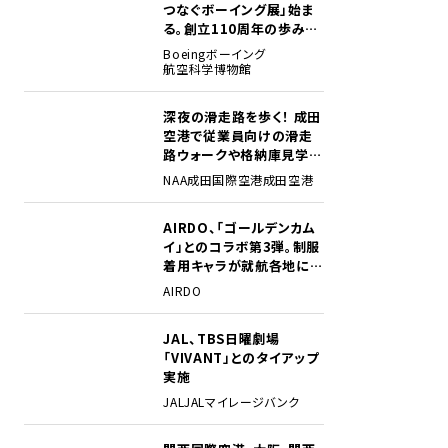
つなぐボーイング展」始ま
る。創立110周年の歩みを
貴重な資料でたどる
Boeing
ボーイング
航空科学博物館
深夜の滑走路を歩く！ 成田
2
空港で従業員向けの滑走
路ウォークや格納庫見学イ
ベントを初開催
NAA
成田国際空港
成田空港
AIRDO、「ゴールデンカム
3
イ」とのコラボ第3弾。制服
着用キャラが就航各地に登
場
AIRDO
JAL、TBS日曜劇場
4
「VIVANT」とのタイアップ
実施
JAL
JALマイレージバンク