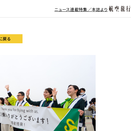
ニュース
連載
特集／本誌より
に戻る