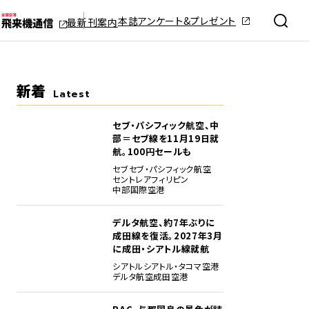
本誌アンケート&プレゼント
最新刊案内
新着
Latest
セブ・パシフィック航空、中
部＝セブ線を11月19日就
航。100円セールも
セブ
セブ・パシフィック航空
セントレア
フィリピン
中部国際空港
デルタ航空、約7年ぶりに
成田線を復活。2027年3月
に成田・シアトル線就航
シアトル
シアトル・タコマ空港
デルタ航空
成田空港