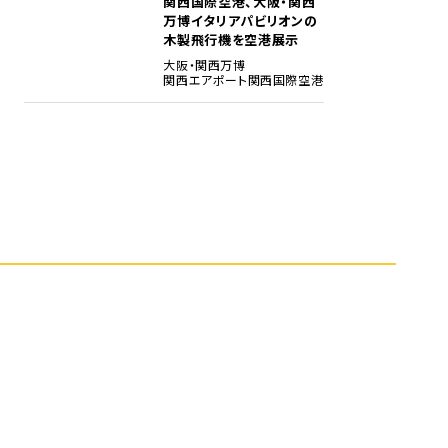
関西国際空港、大阪・関西
5
万博イタリアパビリオンの
木製飛行機を空港展示
大阪・関西万博
関西エアポート
関西国際空港