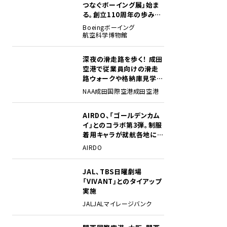
つなぐボーイング展」始ま
る。創立110周年の歩みを
貴重な資料でたどる
Boeing
ボーイング
航空科学博物館
深夜の滑走路を歩く！ 成田
2
空港で従業員向けの滑走
路ウォークや格納庫見学イ
ベントを初開催
NAA
成田国際空港
成田空港
AIRDO、「ゴールデンカム
3
イ」とのコラボ第3弾。制服
着用キャラが就航各地に登
場
AIRDO
JAL、TBS日曜劇場
4
「VIVANT」とのタイアップ
実施
JAL
JALマイレージバンク