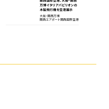
関西国際空港、大阪・関西
5
万博イタリアパビリオンの
木製飛行機を空港展示
大阪・関西万博
関西エアポート
関西国際空港