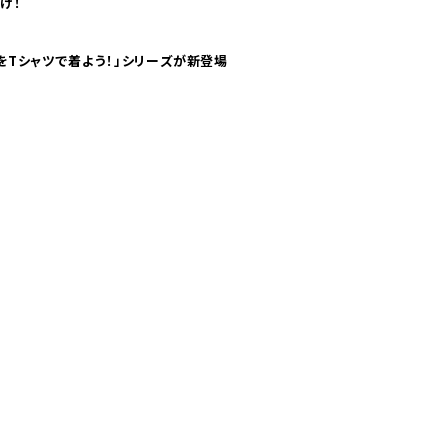
け！
気分！ pTaに「 世界の空港をTシャツで着よう！」シリーズが新登場