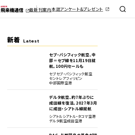
本誌アンケート&プレゼント
最新刊案内
新着
Latest
セブ・パシフィック航空、中
部＝セブ線を11月19日就
航。100円セールも
セブ
セブ・パシフィック航空
セントレア
フィリピン
中部国際空港
デルタ航空、約7年ぶりに
成田線を復活。2027年3月
に成田・シアトル線就航
シアトル
シアトル・タコマ空港
デルタ航空
成田空港