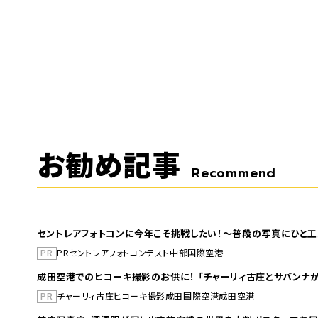
お勧め記事
Recommend
セントレアフォトコンに今年こそ挑戦したい！～普段の写真にひと工
PR
PR
セントレア
フォトコンテスト
中部国際空港
成田空港でのヒコーキ撮影のお供に！ 「チャーリィ古庄とサバンナが
PR
チャーリィ古庄
ヒコーキ撮影
成田国際空港
成田空港