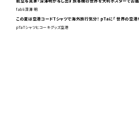
航空写真家・深澤明が写し出す旅客機の世界を大判ポスターでお届
fabli
深澤 明
この夏は空港コードTシャツで海外旅行
pTa
Tシャツ
ヒコーキグッズ
空港