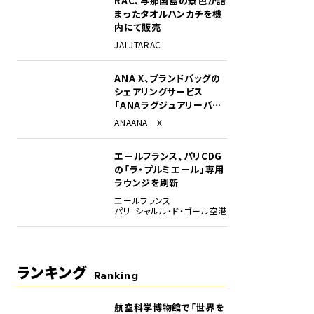
RAC、与那国島の景色が詰
まったタオルハンカチを機
内にて販売
JAL
JTA
RAC
ANA X、ブランドバッグの
シェアリングサービス
「ANAラグジュアリーバッ
グ」開始
ANA
ANA X
 取締役 営業本部長の神﨑俊明氏。
エールフランス、パリCDG
の「ラ・プルミエール」専用
ラウンジを刷新
エールフランス
パリ=シャルル・ド・ゴール空港
ランキング
Ranking
航空科学博物館で「世界を
1