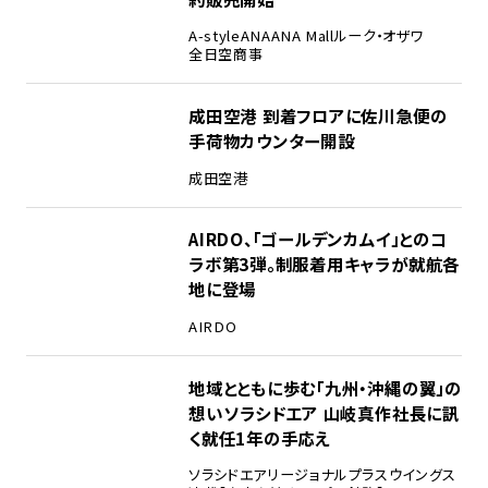
A-style
ANA
ANA Mall
ルーク・オザワ
全日空商事
成田空港 到着フロアに佐川急便の
手荷物カウンター開設
成田空港
AIRDO、「ゴールデンカムイ」とのコ
ラボ第3弾。制服着用キャラが就航各
地に登場
AIRDO
地域とともに歩む「九州・沖縄の翼」の
想い――ソラシドエア 山岐真作社長に訊
く就任1年の手応え
ソラシドエア
リージョナルプラスウイングス