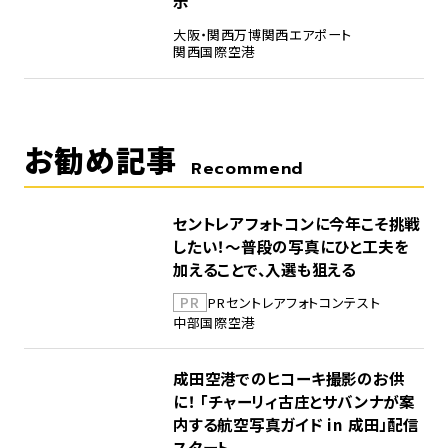
示
大阪・関西万博
関西エアポート
関西国際空港
お勧め記事
Recommend
セントレアフォトコンに今年こそ挑戦
したい！～普段の写真にひと工夫を
加えることで、入選も狙える
PR
PR
セントレア
フォトコンテスト
中部国際空港
成田空港でのヒコーキ撮影のお供
に！ 「チャーリィ古庄とサバンナが案
内する航空写真ガイド in 成田」配信
スタート