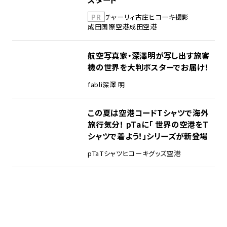
PR
チャーリィ古庄
ヒコーキ撮影
成田国際空港
成田空港
航空写真家・深澤明が写し出す旅客
機の世界を大判ポスターでお届け！
fabli
深澤 明
この夏は空港コードTシャツで海外
旅行気分！ pTaに「 世界の空港をT
シャツで着よう！」シリーズが新登場
pTa
Tシャツ
ヒコーキグッズ
空港