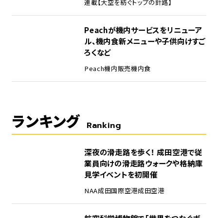
連載【大空を紡ぐトップの針路】
Peachが機内サービスをリニューア
ル、機内食新メニューや子供向けすご
ろくなど
Peach
機内販売
機内食
ランキング
Ranking
1
深夜の滑走路を歩く！ 成田空港で従
業員向けの滑走路ウォークや格納庫
見学イベントを初開催
NAA
成田国際空港
成田空港
2
航空科学博物館で「世界をつなぐボ