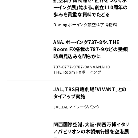
ーイング展」始まる。創立110周年の
歩みを貴重な資料でたどる
Boeing
ボーイング
航空科学博物館
3
ANA、ボーイング737-8や、THE
Room FX搭載の787-9などの受領
時期見込みを明らかに
737-8
777-9
787-9
ANA
ANAHD
THE Room FX
ボーイング
4
JAL、TBS日曜劇場「VIVANT」との
タイアップ実施
JAL
JALマイレージバンク
5
関西国際空港、大阪・関西万博イタリ
アパビリオンの木製飛行機を空港展