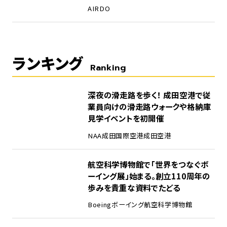
AIRDO
ランキング
Ranking
1
深夜の滑走路を歩く！ 成田空港で従
業員向けの滑走路ウォークや格納庫
見学イベントを初開催
NAA
成田国際空港
成田空港
2
航空科学博物館で「世界をつなぐボ
ーイング展」始まる。創立110周年の
歩みを貴重な資料でたどる
Boeing
ボーイング
航空科学博物館