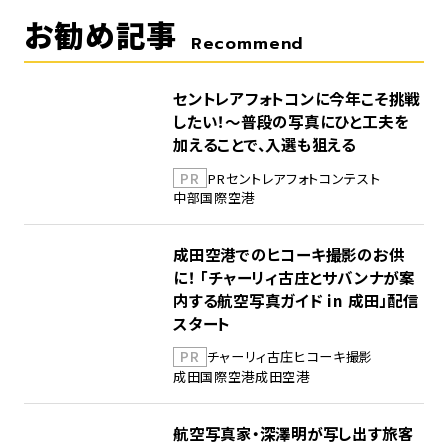
お勧め記事
Recommend
セントレアフォトコンに今年こそ挑戦
したい！～普段の写真にひと工夫を
加えることで、入選も狙える
PR
PR
セントレア
フォトコンテスト
中部国際空港
成田空港でのヒコーキ撮影のお供
に！ 「チャーリィ古庄とサバンナが案
内する航空写真ガイド in 成田」配信
スタート
PR
チャーリィ古庄
ヒコーキ撮影
成田国際空港
成田空港
航空写真家・深澤明が写し出す旅客