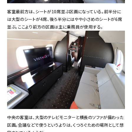
客室最前方は、シートが10席並ぶ区画になっている。前半分に
は大型のシートが4席、後ろ半分にはやや小さめのシートが6席
並ぶ。ここより前方の区画は主に乗務員が使用する。
中央の客室は、大型のテレビモニターと横長のソファが備わった
区画。会議などで使うというよりは、くつろぐための場所として想