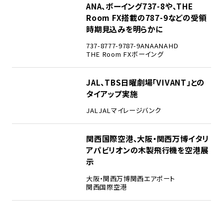
3
ANA、ボーイング737-8や、THE
Room FX搭載の787-9などの受領
時期見込みを明らかに
737-8
777-9
787-9
ANA
ANAHD
THE Room FX
ボーイング
4
JAL、TBS日曜劇場「VIVANT」との
タイアップ実施
JAL
JALマイレージバンク
5
関西国際空港、大阪・関西万博イタリ
アパビリオンの木製飛行機を空港展
示
大阪・関西万博
関西エアポート
関西国際空港