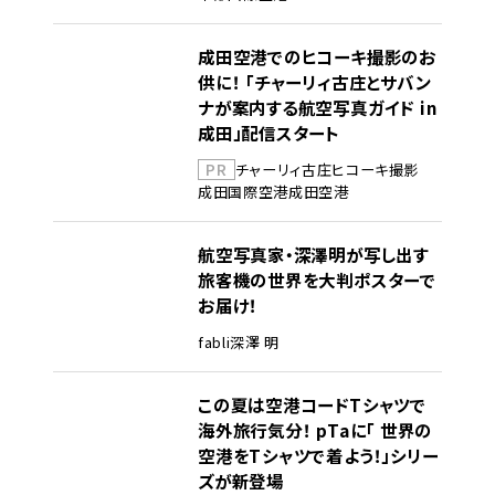
成田空港でのヒコーキ撮影のお
供に！ 「チャーリィ古庄とサバン
ナが案内する航空写真ガイド in
成田」配信スタート
PR
チャーリィ古庄
ヒコーキ撮影
成田国際空港
成田空港
航空写真家・深澤明が写し出す
旅客機の世界を大判ポスターで
お届け！
fabli
深澤 明
この夏は空港コードTシャツで
海外旅行気分！ pTaに「 世界の
空港をTシャツで着よう！」シリー
ズが新登場