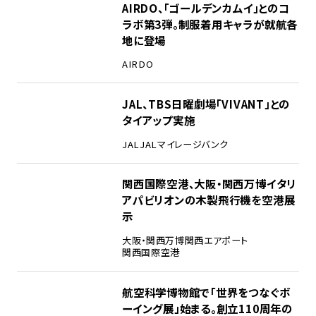
1
AIRDO、「ゴールデンカムイ」とのコ
ラボ第3弾。制服着用キャラが就航各
地に登場
AIRDO
2
JAL、TBS日曜劇場「VIVANT」との
タイアップ実施
JAL
JALマイレージバンク
3
関西国際空港、大阪・関西万博イタリ
アパビリオンの木製飛行機を空港展
示
大阪・関西万博
関西エアポート
関西国際空港
4
航空科学博物館で「世界をつなぐボ
ーイング展」始まる。創立110周年の