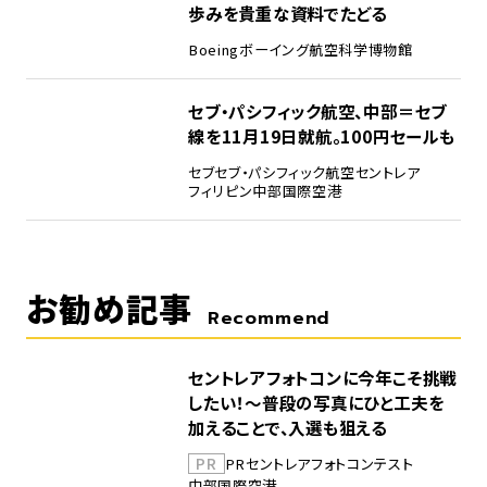
歩みを貴重な資料でたどる
Boeing
ボーイング
航空科学博物館
5
セブ・パシフィック航空、中部＝セブ
線を11月19日就航。100円セールも
セブ
セブ・パシフィック航空
セントレア
フィリピン
中部国際空港
お勧め記事
Recommend
セントレアフォトコンに今年こそ挑戦
したい！～普段の写真にひと工夫を
加えることで、入選も狙える
PR
PR
セントレア
フォトコンテスト
中部国際空港