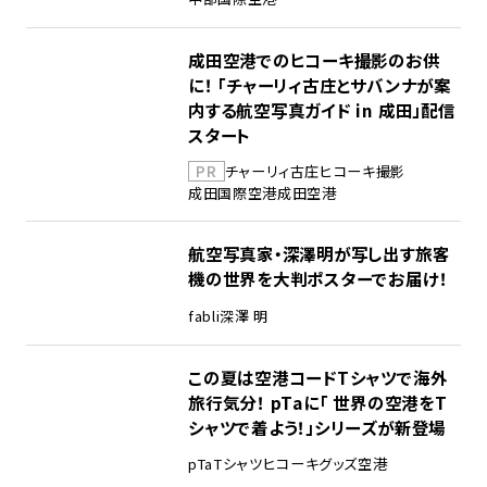
成田空港でのヒコーキ撮影のお供
に！ 「チャーリィ古庄とサバンナが案
内する航空写真ガイド in 成田」配信
スタート
PR
チャーリィ古庄
ヒコーキ撮影
成田国際空港
成田空港
航空写真家・深澤明が写し出す旅客
機の世界を大判ポスターでお届け！
fabli
深澤 明
この夏は空港コードTシャツで海外
旅行気分！ pTaに「 世界の空港をT
シャツで着よう！」シリーズが新登場
pTa
Tシャツ
ヒコーキグッズ
空港