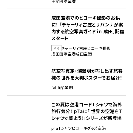
中部国際空港
成田空港でのヒコーキ撮影のお供
に！ 「チャーリィ古庄とサバンナが案
内する航空写真ガイド in 成田」配信
スタート
PR
チャーリィ古庄
ヒコーキ撮影
成田国際空港
成田空港
航空写真家・深澤明が写し出す旅客
機の世界を大判ポスターでお届け！
fabli
深澤 明
この夏は空港コードTシャツで海外
旅行気分！ pTaに「 世界の空港をT
シャツで着よう！」シリーズが新登場
pTa
Tシャツ
ヒコーキグッズ
空港