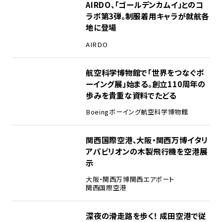
1
AIRDO、「ゴールデンカムイ」とのコ
ラボ第3弾。制服着用キャラが就航各
地に登場
AIRDO
2
航空科学博物館で「世界をつなぐボ
ーイング展」始まる。創立110周年の
歩みを貴重な資料でたどる
Boeing
ボーイング
航空科学博物館
3
関西国際空港、大阪・関西万博イタリ
アパビリオンの木製飛行機を空港展
示
大阪・関西万博
関西エアポート
関西国際空港
4
深夜の滑走路を歩く！ 成田空港で従