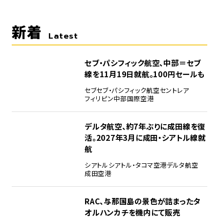
新着
Latest
セブ・パシフィック航空、中部＝セブ
線を11月19日就航。100円セールも
セブ
セブ・パシフィック航空
セントレア
フィリピン
中部国際空港
デルタ航空、約7年ぶりに成田線を復
活。2027年3月に成田・シアトル線就
航
シアトル
シアトル・タコマ空港
デルタ航空
成田空港
RAC、与那国島の景色が詰まったタ
オルハンカチを機内にて販売