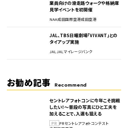
業員向けの滑走路ウォークや格納庫
見学イベントを初開催
NAA
成田国際空港
成田空港
5
JAL、TBS日曜劇場「VIVANT」との
タイアップ実施
JAL
JALマイレージバンク
お勧め記事
Recommend
セントレアフォトコンに今年こそ挑戦
したい！～普段の写真にひと工夫を
加えることで、入選も狙える
PR
PR
セントレア
フォトコンテスト