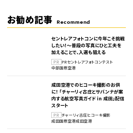
お勧め記事
Recommend
セントレアフォトコンに今年こそ挑戦
したい！～普段の写真にひと工夫を
加えることで、入選も狙える
PR
PR
セントレア
フォトコンテスト
中部国際空港
成田空港でのヒコーキ撮影のお供
に！ 「チャーリィ古庄とサバンナが案
内する航空写真ガイド in 成田」配信
スタート
PR
チャーリィ古庄
ヒコーキ撮影
成田国際空港
成田空港