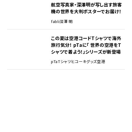
航空写真家・深澤明が写し出す旅客
機の世界を大判ポスターでお届け！
fabli
深澤 明
この夏は空港コードTシャツで海外
旅行気分！ pTaに「 世界の空港をT
シャツで着よう！」シリーズが新登場
pTa
Tシャツ
ヒコーキグッズ
空港