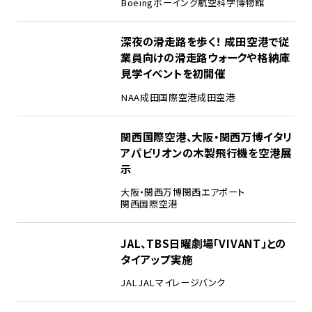
Boeing
ボーイング
航空科学博物館
3
深夜の滑走路を歩く！ 成田空港で従
業員向けの滑走路ウォークや格納庫
見学イベントを初開催
NAA
成田国際空港
成田空港
4
関西国際空港、大阪・関西万博イタリ
アパビリオンの木製飛行機を空港展
示
大阪・関西万博
関西エアポート
関西国際空港
5
JAL、TBS日曜劇場「VIVANT」との
タイアップ実施
JAL
JALマイレージバンク