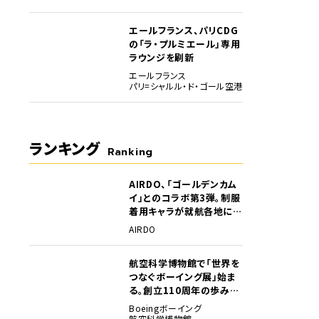
エールフランス、パリCDG
の「ラ・プルミエール」専用
ラウンジを刷新
エールフランス
パリ=シャルル・ド・ゴール空港
ランキング
Ranking
AIRDO、「ゴールデンカム
1
イ」とのコラボ第3弾。制服
着用キャラが就航各地に登
場
AIRDO
航空科学博物館で「世界を
2
つなぐボーイング展」始ま
る。創立110周年の歩みを
貴重な資料でたどる
Boeing
ボーイング
航空科学博物館