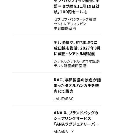
セブ・パシフィック航空、中
部＝セブ線を11月19日就
航。100円セールも
セブ
セブ・パシフィック航空
セントレア
フィリピン
中部国際空港
デルタ航空、約7年ぶりに
成田線を復活。2027年3月
に成田・シアトル線就航
シアトル
シアトル・タコマ空港
デルタ航空
成田空港
RAC、与那国島の景色が詰
まったタオルハンカチを機
内にて販売
JAL
JTA
RAC
ANA X、ブランドバッグの
シェアリングサービス
「ANAラグジュアリーバッ
グ」開始
ANA
ANA X