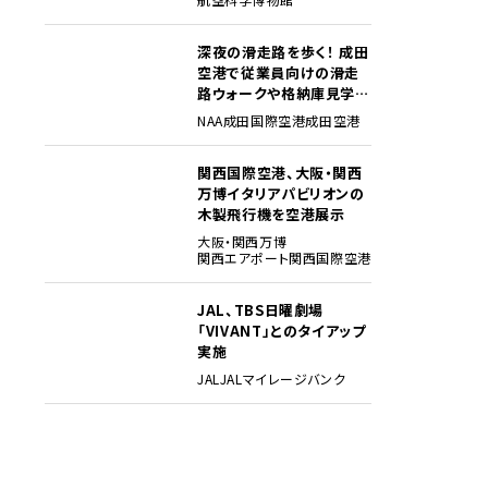
深夜の滑走路を歩く！ 成田
3
空港で従業員向けの滑走
路ウォークや格納庫見学イ
ベントを初開催
NAA
成田国際空港
成田空港
関西国際空港、大阪・関西
4
万博イタリアパビリオンの
木製飛行機を空港展示
大阪・関西万博
関西エアポート
関西国際空港
JAL、TBS日曜劇場
5
「VIVANT」とのタイアップ
実施
JAL
JALマイレージバンク