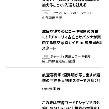
加えることで、入選も狙える
PR
PR
セントレア
フォトコンテスト
中部国際空港
成田空港でのヒコーキ撮影のお供
に！ 「チャーリィ古庄とサバンナが案
内する航空写真ガイド in 成田」配信
スタート
PR
チャーリィ古庄
ヒコーキ撮影
成田国際空港
成田空港
航空写真家・深澤明が写し出す旅客
機の世界を大判ポスターでお届け！
fabli
深澤 明
この夏は空港コードTシャツで海外
旅行気分！ pTaに「 世界の空港をT