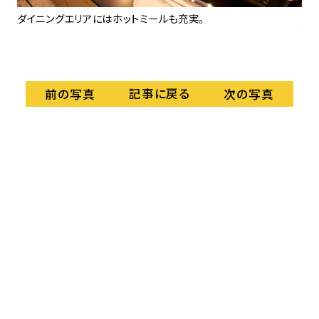
B-
ダイニングエリアにはホットミールも充実。
さ
で
な
記事に戻る
前の写真
次の写真