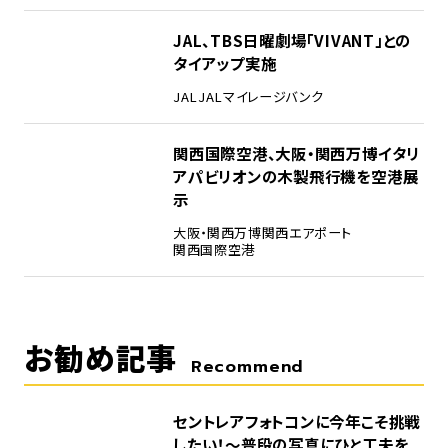
4
JAL、TBS日曜劇場「VIVANT」との
タイアップ実施
JAL
JALマイレージバンク
5
関西国際空港、大阪・関西万博イタリ
アパビリオンの木製飛行機を空港展
示
大阪・関西万博
関西エアポート
関西国際空港
お勧め記事
Recommend
セントレアフォトコンに今年こそ挑戦
したい！～普段の写真にひと工夫を