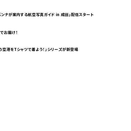
ンナが案内する航空写真ガイド in 成田」配信スタート
でお届け！
ツで海外旅行気分！ pTaに「 世界の空港をTシャツで着よう！」シリーズが新登場