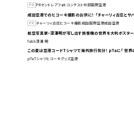
PR
PR
セントレア
フォトコンテスト
中部国際空港
成田空港でのヒコーキ撮影のお供に！ 「チャーリィ古庄とサバ
PR
チャーリィ古庄
ヒコーキ撮影
成田国際空港
成田空港
航空写真家・深澤明が写し出す旅客機の世界を大判ポスター
fabli
深澤 明
この夏は空港コードTシャ
pTa
Tシャツ
ヒコーキグッズ
空港