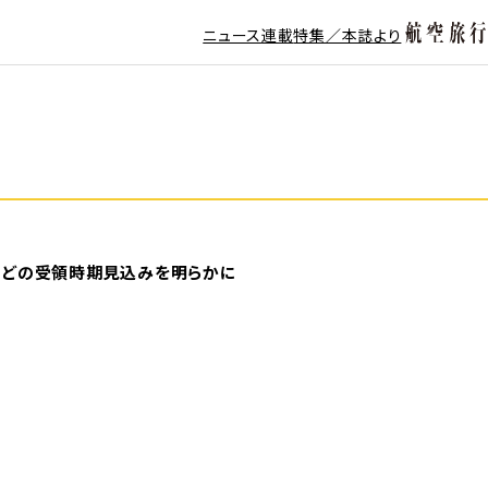
ニュース
連載
特集／本誌より
7-9などの受領時期見込みを明らかに