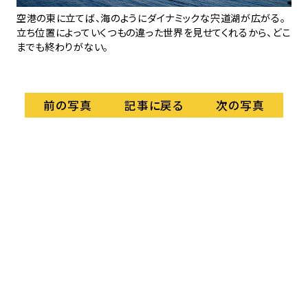
空港の東に立てば、海のようにダイナミックな宍道湖が広がる。
出雲
水
立ち位置によっていくつもの違った世界を見せてくれるから、どこ
た
までも終わりがない。
か
き
記事に戻る
前の写真
次の写真