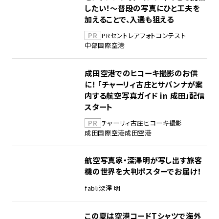
したい！～普段の写真にひと工夫を
加えることで、入選も狙える
PR
PR
セントレア
フォトコンテスト
中部国際空港
成田空港でのヒコーキ撮影のお供
に！ 「チャーリィ古庄とサバンナが案
内する航空写真ガイド in 成田」配信
スタート
PR
チャーリィ古庄
ヒコーキ撮影
成田国際空港
成田空港
航空写真家・深澤明が写し出す旅客
機の世界を大判ポスターでお届け！
fabli
深澤 明
この夏は空港コードTシャツで海外