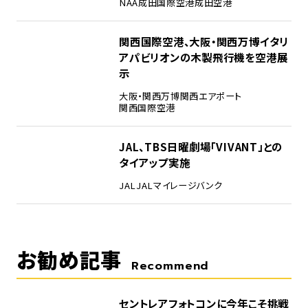
NAA
成田国際空港
成田空港
4
関西国際空港、大阪・関西万博イタリ
アパビリオンの木製飛行機を空港展
示
大阪・関西万博
関西エアポート
関西国際空港
5
JAL、TBS日曜劇場「VIVANT」との
タイアップ実施
JAL
JALマイレージバンク
お勧め記事
Recommend
セントレアフォトコンに今年こそ挑戦