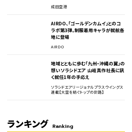
成田空港
AIRDO、「ゴールデンカムイ」とのコ
ラボ第3弾。制服着用キャラが就航各
地に登場
AIRDO
地域とともに歩む「九州・沖縄の翼」の
想い――ソラシドエア 山岐真作社長に訊
く就任1年の手応え
ソラシドエア
リージョナルプラスウイングス
連載【大空を紡ぐトップの針路】
ランキング
Ranking