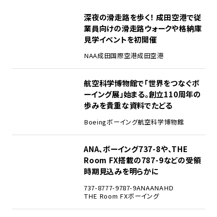
1
深夜の滑走路を歩く！ 成田空港で従
業員向けの滑走路ウォークや格納庫
見学イベントを初開催
NAA
成田国際空港
成田空港
2
航空科学博物館で「世界をつなぐボ
ーイング展」始まる。創立110周年の
歩みを貴重な資料でたどる
Boeing
ボーイング
航空科学博物館
3
ANA、ボーイング737-8や、THE
Room FX搭載の787-9などの受領
時期見込みを明らかに
737-8
777-9
787-9
ANA
ANAHD
THE Room FX
ボーイング