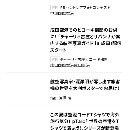
PR
PR
セントレア
フォトコンテスト
中部国際空港
成田空港でのヒコーキ撮影のお供
に！ 「チャーリィ古庄とサバンナが案
内する航空写真ガイド in 成田」配信
スタート
PR
チャーリィ古庄
ヒコーキ撮影
成田国際空港
成田空港
航空写真家・深澤明が写し出す旅客
機の世界を大判ポスターでお届け！
fabli
深澤 明
この夏は空港コードTシャツで海外
旅行気分！ pTaに「 世界の空港をT
シャツで着よう！」シリーズが新登場