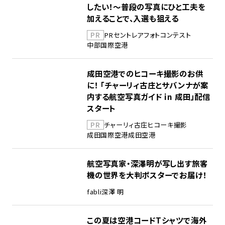
したい！～普段の写真にひと工夫を
加えることで、入選も狙える
PR
PR
セントレア
フォトコンテスト
中部国際空港
成田空港でのヒコーキ撮影のお供
に！ 「チャーリィ古庄とサバンナが案
内する航空写真ガイド in 成田」配信
スタート
PR
チャーリィ古庄
ヒコーキ撮影
成田国際空港
成田空港
航空写真家・深澤明が写し出す旅客
機の世界を大判ポスターでお届け！
fabli
深澤 明
この夏は空港コードTシャツで海外