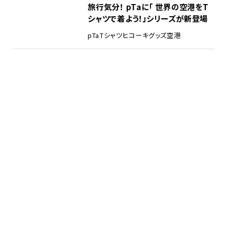
旅行気分！ pTaに「 世界の空港をT
シャツで着よう！」シリーズが新登場
pTa
Tシャツ
ヒコーキグッズ
空港