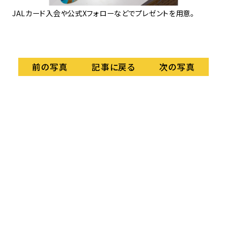
JALカード入会や公式Xフォローなどでプレゼントを用意。
てい
J
を
ア
記事に戻る
前の写真
次の写真