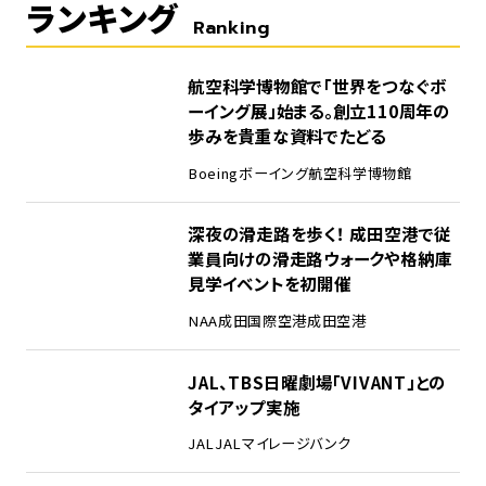
ランキング
Ranking
1
航空科学博物館で「世界をつなぐボ
ーイング展」始まる。創立110周年の
歩みを貴重な資料でたどる
Boeing
ボーイング
航空科学博物館
2
深夜の滑走路を歩く！ 成田空港で従
業員向けの滑走路ウォークや格納庫
見学イベントを初開催
NAA
成田国際空港
成田空港
3
JAL、TBS日曜劇場「VIVANT」との
タイアップ実施
JAL
JALマイレージバンク