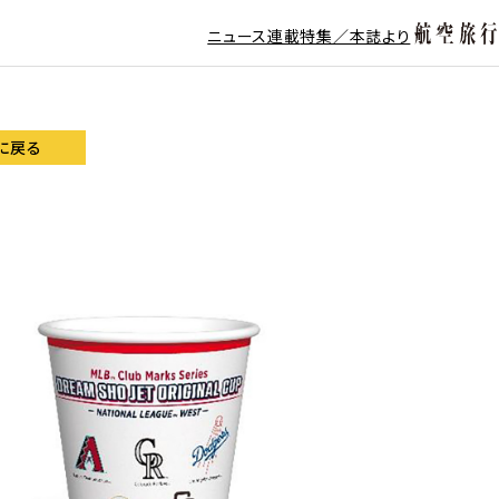
ニュース
連載
特集／本誌より
に戻る