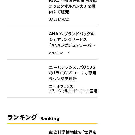
RAC、与那国島の景色が詰
まったタオルハンカチを機
内にて販売
JAL
JTA
RAC
ANA X、ブランドバッグの
ASS」プロジェクト。
シェアリングサービス
「ANAラグジュアリーバッ
グ」開始
ANA
ANA X
エールフランス、パリCDG
の「ラ・プルミエール」専用
ラウンジを刷新
エールフランス
パリ=シャルル・ド・ゴール空港
ランキング
Ranking
航空科学博物館で「世界を
1