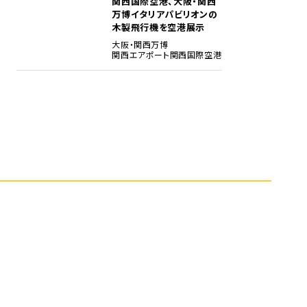
関西国際空港、大阪・関西
5
万博イタリアパビリオンの
木製飛行機を空港展示
大阪・関西万博
関西エアポート
関西国際空港