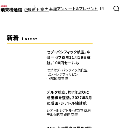
本誌アンケート&プレゼント
最新刊案内
新着
Latest
セブ・パシフィック航空、中
部＝セブ線を11月19日就
航。100円セールも
セブ
セブ・パシフィック航空
セントレア
フィリピン
中部国際空港
デルタ航空、約7年ぶりに
成田線を復活。2027年3月
に成田・シアトル線就航
シアトル
シアトル・タコマ空港
デルタ航空
成田空港