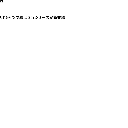
け！
気分！ pTaに「 世界の空港をTシャツで着よう！」シリーズが新登場