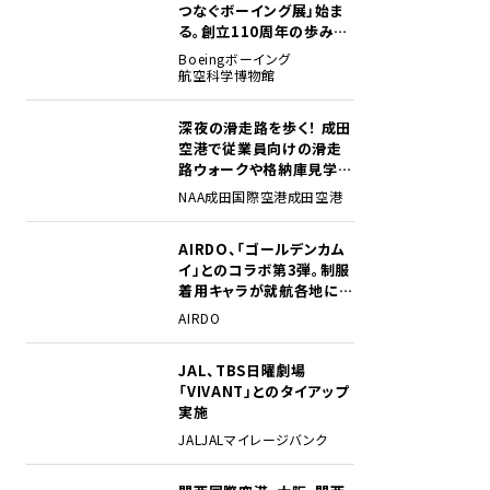
つなぐボーイング展」始ま
る。創立110周年の歩みを
貴重な資料でたどる
Boeing
ボーイング
航空科学博物館
深夜の滑走路を歩く！ 成田
2
空港で従業員向けの滑走
路ウォークや格納庫見学イ
ベントを初開催
NAA
成田国際空港
成田空港
AIRDO、「ゴールデンカム
3
イ」とのコラボ第3弾。制服
着用キャラが就航各地に登
場
AIRDO
JAL、TBS日曜劇場
4
「VIVANT」とのタイアップ
実施
JAL
JALマイレージバンク