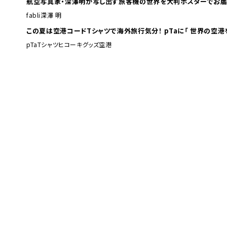
航空写真家・深澤明が写し出す旅客機の世界を大判ポスターでお届
fabli
深澤 明
この夏は空港コードTシャツで海外旅行
pTa
Tシャツ
ヒコーキグッズ
空港