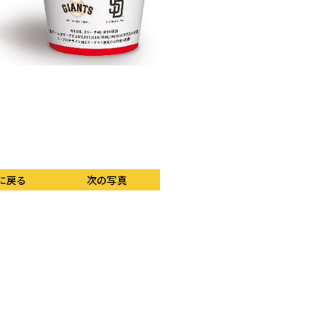
「DREAM MILES P
に戻る
次の写真