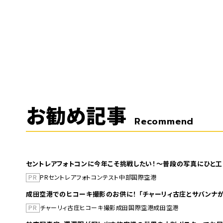
お勧め記事
Recommend
セントレアフォトコンに今年こそ挑戦したい！～普段の写真にひと工
PR
PR
セントレア
フォトコンテスト
中部国際空港
成田空港でのヒコーキ撮影のお供に！ 「チャーリィ古庄とサバンナが
PR
チャーリィ古庄
ヒコーキ撮影
成田国際空港
成田空港