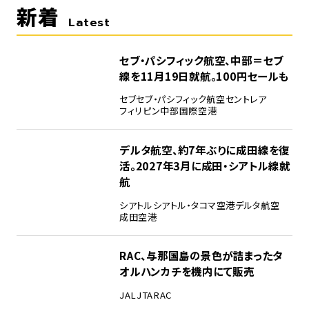
新着
Latest
セブ・パシフィック航空、中部＝セブ
線を11月19日就航。100円セールも
セブ
セブ・パシフィック航空
セントレア
フィリピン
中部国際空港
デルタ航空、約7年ぶりに成田線を復
活。2027年3月に成田・シアトル線就
航
シアトル
シアトル・タコマ空港
デルタ航空
成田空港
RAC、与那国島の景色が詰まったタ
オルハンカチを機内にて販売
JAL
JTA
RAC