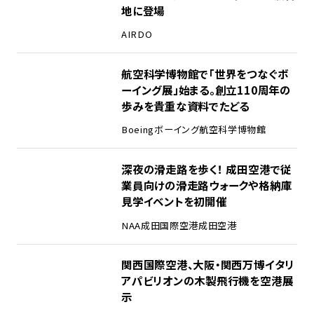
地に登場
AIRDO
2
航空科学博物館で「世界をつなぐボ
ーイング展」始まる。創立110周年の
歩みを貴重な資料でたどる
Boeing
ボーイング
航空科学博物館
3
深夜の滑走路を歩く！ 成田空港で従
業員向けの滑走路ウォークや格納庫
見学イベントを初開催
NAA
成田国際空港
成田空港
4
関西国際空港、大阪・関西万博イタリ
アパビリオンの木製飛行機を空港展
示