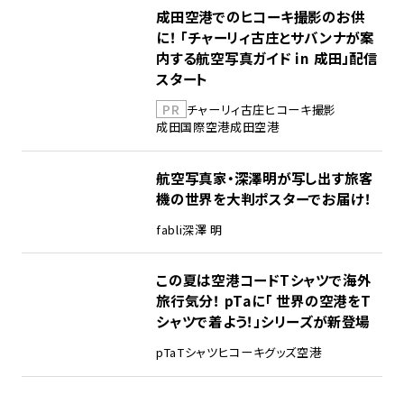
成田空港でのヒコーキ撮影のお供
に！ 「チャーリィ古庄とサバンナが案
内する航空写真ガイド in 成田」配信
スタート
PR
チャーリィ古庄
ヒコーキ撮影
成田国際空港
成田空港
航空写真家・深澤明が写し出す旅客
機の世界を大判ポスターでお届け！
fabli
深澤 明
この夏は空港コードTシャツで海外
旅行気分！ pTaに「 世界の空港をT
シャツで着よう！」シリーズが新登場
pTa
Tシャツ
ヒコーキグッズ
空港