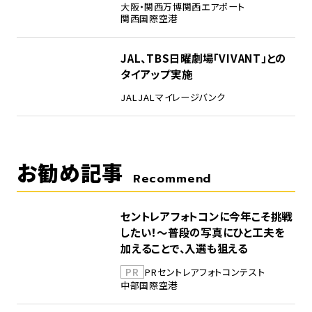
大阪・関西万博
関西エアポート
関西国際空港
5
JAL、TBS日曜劇場「VIVANT」との
タイアップ実施
JAL
JALマイレージバンク
お勧め記事
Recommend
セントレアフォトコンに今年こそ挑戦
したい！～普段の写真にひと工夫を
加えることで、入選も狙える
PR
PR
セントレア
フォトコンテスト
中部国際空港