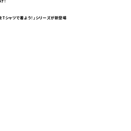
け！
気分！ pTaに「 世界の空港をTシャツで着よう！」シリーズが新登場