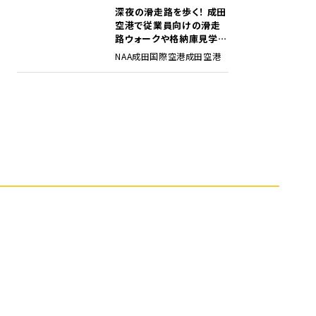
深夜の滑走路を歩く！ 成田
5
空港で従業員向けの滑走
路ウォークや格納庫見学イ
ベントを初開催
NAA
成田国際空港
成田空港