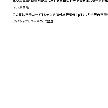
航空写真家・深澤明が写し出す旅客機の世界を大判ポスターでお届
fabli
深澤 明
この夏は空港コードTシャツで海外旅行
pTa
Tシャツ
ヒコーキグッズ
空港