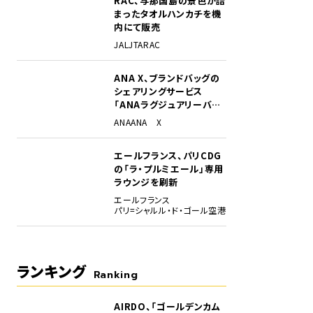
RAC、与那国島の景色が詰
まったタオルハンカチを機
内にて販売
JAL
JTA
RAC
ANA X、ブランドバッグの
シェアリングサービス
「ANAラグジュアリーバッ
グ」開始
ANA
ANA X
するLJ359便。初便は登録記号HL8246が充当された。緑が美しい高松空港に、
エールフランス、パリCDG
の「ラ・プルミエール」専用
ラウンジを刷新
エールフランス
パリ=シャルル・ド・ゴール空港
ランキング
Ranking
AIRDO、「ゴールデンカム
1