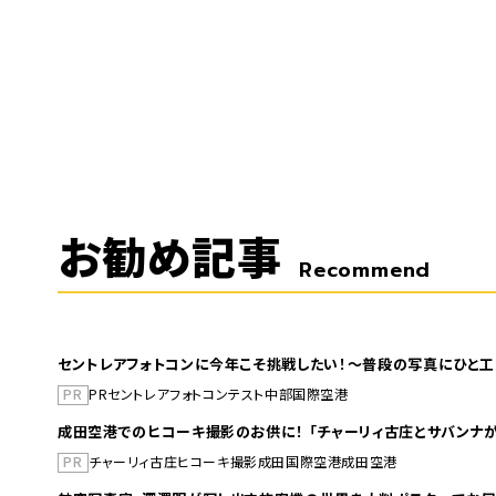
お勧め記事
Recommend
セントレアフォトコンに今年こそ挑戦したい！～普段の写真にひと工
PR
PR
セントレア
フォトコンテスト
中部国際空港
成田空港でのヒコーキ撮影のお供に！ 「チャーリィ古庄とサバンナが
PR
チャーリィ古庄
ヒコーキ撮影
成田国際空港
成田空港