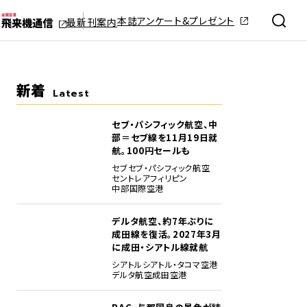
本誌アンケート&プレゼント
最新刊案内
新着
Latest
セブ・パシフィック航空、中
部＝セブ線を11月19日就
航。100円セールも
セブ
セブ・パシフィック航空
セントレア
フィリピン
中部国際空港
デルタ航空、約7年ぶりに
成田線を復活。2027年3月
に成田・シアトル線就航
シアトル
シアトル・タコマ空港
デルタ航空
成田空港