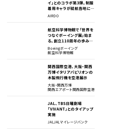
イ」とのコラボ第3弾。制服
着用キャラが就航各地に登
場
AIRDO
航空科学博物館で「世界を
2
つなぐボーイング展」始ま
る。創立110周年の歩みを
貴重な資料でたどる
Boeing
ボーイング
航空科学博物館
関西国際空港、大阪・関西
3
万博イタリアパビリオンの
木製飛行機を空港展示
大阪・関西万博
関西エアポート
関西国際空港
JAL、TBS日曜劇場
4
「VIVANT」とのタイアップ
実施
JAL
JALマイレージバンク