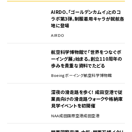
1
AIRDO、「ゴールデンカムイ」とのコ
ラボ第3弾。制服着用キャラが就航各
地に登場
AIRDO
2
航空科学博物館で「世界をつなぐボ
ーイング展」始まる。創立110周年の
歩みを貴重な資料でたどる
Boeing
ボーイング
航空科学博物館
3
深夜の滑走路を歩く！ 成田空港で従
業員向けの滑走路ウォークや格納庫
見学イベントを初開催
NAA
成田国際空港
成田空港
4