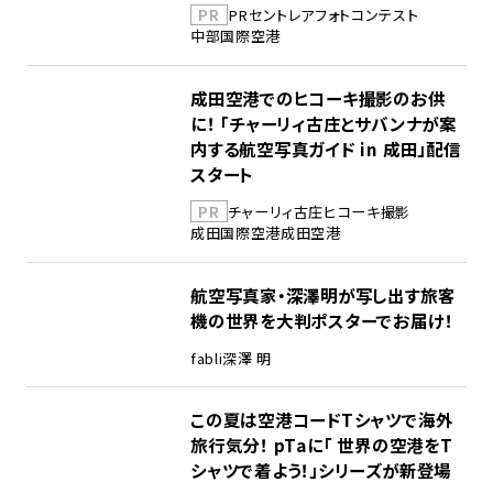
PR
PR
セントレア
フォトコンテスト
中部国際空港
成田空港でのヒコーキ撮影のお供
に！ 「チャーリィ古庄とサバンナが案
内する航空写真ガイド in 成田」配信
スタート
PR
チャーリィ古庄
ヒコーキ撮影
成田国際空港
成田空港
航空写真家・深澤明が写し出す旅客
機の世界を大判ポスターでお届け！
fabli
深澤 明
この夏は空港コードTシャツで海外
旅行気分！ pTaに「 世界の空港をT
シャツで着よう！」シリーズが新登場