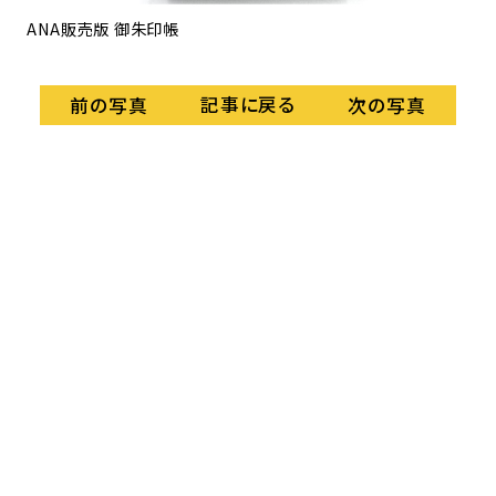
ANA販売版 御朱印帳
防
記事に戻る
前の写真
次の写真