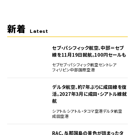
新着
Latest
セブ・パシフィック航空、中部＝セブ
線を11月19日就航。100円セールも
セブ
セブ・パシフィック航空
セントレア
フィリピン
中部国際空港
デルタ航空、約7年ぶりに成田線を復
活。2027年3月に成田・シアトル線就
航
シアトル
シアトル・タコマ空港
デルタ航空
成田空港
RAC、与那国島の景色が詰まったタ