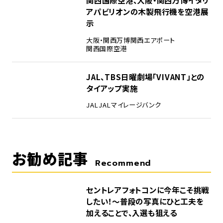
関西国際空港、大阪・関西万博イタリ
アパビリオンの木製飛行機を空港展
示
大阪・関西万博
関西エアポート
関西国際空港
5
JAL、TBS日曜劇場「VIVANT」との
タイアップ実施
JAL
JALマイレージバンク
お勧め記事
Recommend
セントレアフォトコンに今年こそ挑戦
したい！～普段の写真にひと工夫を
加えることで、入選も狙える