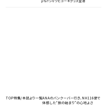
pTa
Tシャツ
ヒコーキグッズ
空港
TOP
特集/本誌より一覧
ANAのバンクーバー行き、NH116便で
体感した“旅の始まり”の心地よさ