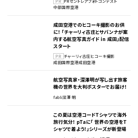
PR
PR
セントレア
フォトコンテスト
中部国際空港
成田空港でのヒコーキ撮影のお供
に！ 「チャーリィ古庄とサバンナが案
内する航空写真ガイド in 成田」配信
スタート
PR
チャーリィ古庄
ヒコーキ撮影
成田国際空港
成田空港
航空写真家・深澤明が写し出す旅客
機の世界を大判ポスターでお届け！
fabli
深澤 明
この夏は空港コードTシャツで海外
旅行気分！ pTaに「 世界の空港をT
シャツで着よう！」シリーズが新登場