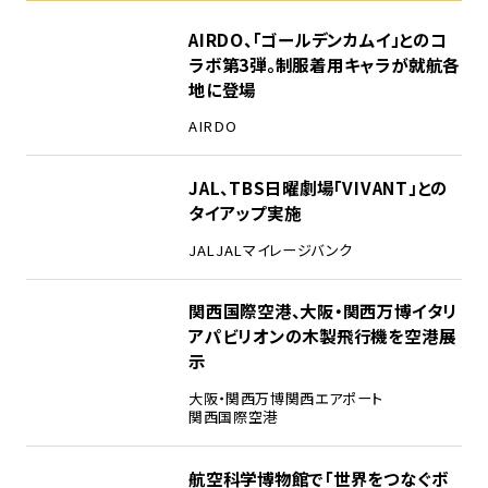
1
AIRDO、「ゴールデンカムイ」とのコ
ラボ第3弾。制服着用キャラが就航各
地に登場
AIRDO
2
JAL、TBS日曜劇場「VIVANT」との
タイアップ実施
JAL
JALマイレージバンク
3
関西国際空港、大阪・関西万博イタリ
アパビリオンの木製飛行機を空港展
示
大阪・関西万博
関西エアポート
関西国際空港
4
航空科学博物館で「世界をつなぐボ