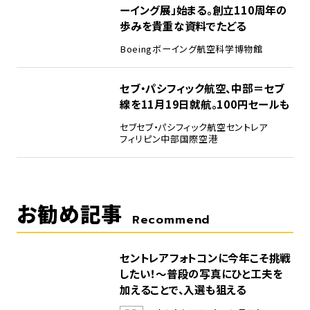
ーイング展」始まる。創立110周年の
歩みを貴重な資料でたどる
Boeing
ボーイング
航空科学博物館
5
セブ・パシフィック航空、中部＝セブ
線を11月19日就航。100円セールも
セブ
セブ・パシフィック航空
セントレア
フィリピン
中部国際空港
お勧め記事
Recommend
セントレアフォトコンに今年こそ挑戦
したい！～普段の写真にひと工夫を
加えることで、入選も狙える