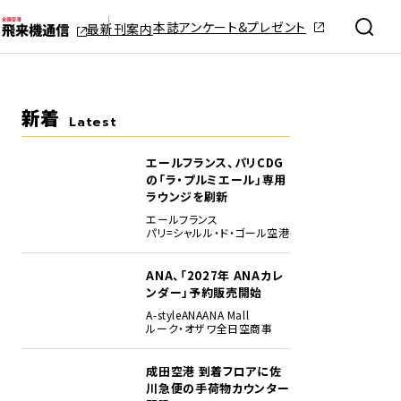
本誌アンケート&プレゼント
最新刊案内
新着
Latest
エールフランス、パリCDG
の「ラ・プルミエール」専用
ラウンジを刷新
エールフランス
パリ=シャルル・ド・ゴール空港
ANA、「2027年 ANAカレ
ンダー」予約販売開始
A-style
ANA
ANA Mall
ルーク・オザワ
全日空商事
成田空港 到着フロアに佐
川急便の手荷物カウンター