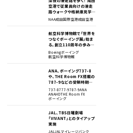
深夜の滑走路を歩く！ 成田
1
空港で従業員向けの滑走
路ウォークや格納庫見学イ
ベントを初開催
NAA
成田国際空港
成田空港
航空科学博物館で「世界を
2
つなぐボーイング展」始ま
る。創立110周年の歩みを
貴重な資料でたどる
Boeing
ボーイング
航空科学博物館
ANA、ボーイング737-8
3
や、THE Room FX搭載の
787-9などの受領時期見
込みを明らかに
737-8
777-9
787-9
ANA
ANAHD
THE Room FX
ボーイング
JAL、TBS日曜劇場
4
「VIVANT」とのタイアップ
実施
JAL
JALマイレージバンク