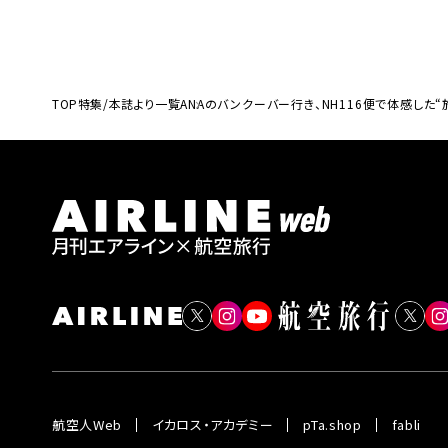
TOP
特集/本誌より一覧
ANAのバンクーバー行き、NH116便で体感した
航空人Web
イカロス・アカデミー
pTa.shop
fabli