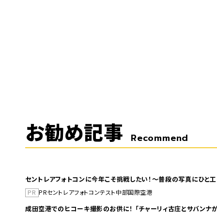
お勧め記事
Recommend
セントレアフォトコンに今年こそ挑戦したい！～普段の写真にひと工
PR
PR
セントレア
フォトコンテスト
中部国際空港
成田空港でのヒコーキ撮影のお供に！ 「チャーリィ古庄とサバンナが