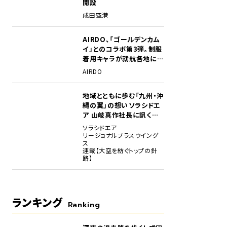
開設
成田空港
AIRDO、「ゴールデンカム
イ」とのコラボ第3弾。制服
着用キャラが就航各地に登
場
AIRDO
地域とともに歩む「九州・沖
縄の翼」の想い――ソラシドエ
ア 山岐真作社長に訊く就
任1年の手応え
ソラシドエア
リージョナルプラスウイング
ス
連載【大空を紡ぐトップの針
路】
ランキング
Ranking