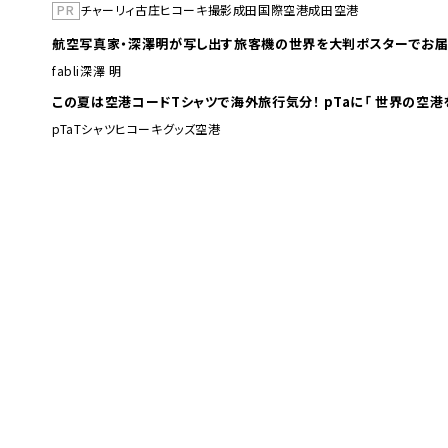
PR
チャーリィ古庄
ヒコーキ撮影
成田国際空港
成田空港
航空写真家・深澤明が写し出す旅客機の世界を大判ポスターでお届
fabli
深澤 明
この夏は空港コードTシャツで海外旅行
pTa
Tシャツ
ヒコーキグッズ
空港