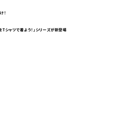
け！
気分！ pTaに「 世界の空港をTシャツで着よう！」シリーズが新登場