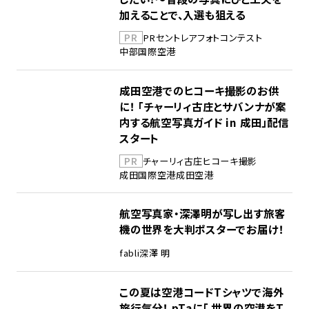
加えることで、入選も狙える
PR
PR
セントレア
フォトコンテスト
中部国際空港
成田空港でのヒコーキ撮影のお供
に！ 「チャーリィ古庄とサバンナが案
内する航空写真ガイド in 成田」配信
スタート
PR
チャーリィ古庄
ヒコーキ撮影
成田国際空港
成田空港
航空写真家・深澤明が写し出す旅客
機の世界を大判ポスターでお届け！
fabli
深澤 明
この夏は空港コードTシャツで海外
旅行気分！ pTaに「 世界の空港をT