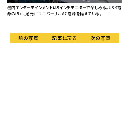
機内エンターテインメントは9インチモニターで楽しめる。USB電
エ
源のほか、足元にユニバーサルAC電源を備えている。
通
記事に戻る
前の写真
次の写真