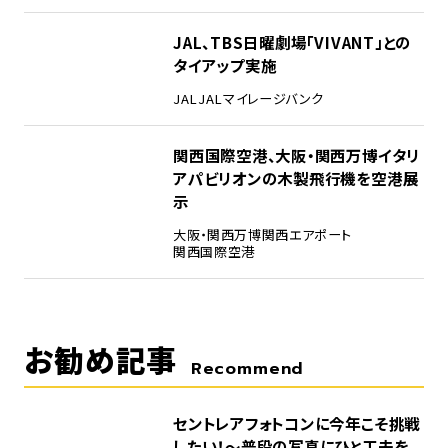
4
JAL、TBS日曜劇場「VIVANT」との
タイアップ実施
JAL
JALマイレージバンク
5
関西国際空港、大阪・関西万博イタリ
アパビリオンの木製飛行機を空港展
示
大阪・関西万博
関西エアポート
関西国際空港
お勧め記事
Recommend
セントレアフォトコンに今年こそ挑戦
したい！～普段の写真にひと工夫を