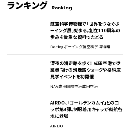
ランキング
Ranking
1
航空科学博物館で「世界をつなぐボ
ーイング展」始まる。創立110周年の
歩みを貴重な資料でたどる
Boeing
ボーイング
航空科学博物館
2
深夜の滑走路を歩く！ 成田空港で従
業員向けの滑走路ウォークや格納庫
見学イベントを初開催
NAA
成田国際空港
成田空港
3
AIRDO、「ゴールデンカムイ」とのコ
ラボ第3弾。制服着用キャラが就航各
地に登場
AIRDO