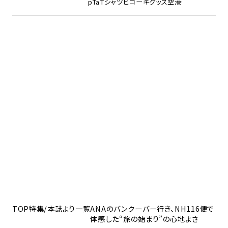
pTa
Tシャツ
ヒコーキグッズ
空港
TOP
特集/本誌より一覧
ANAのバンクーバー行き、NH116便で
体感した“旅の始まり”の心地よさ