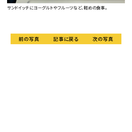
に
サンドイッチにヨーグルトやフルーツなど、軽めの食事。
カ
記事に戻る
前の写真
次の写真