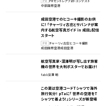
PR
PR
セントレア
フォトコンテスト
中部国際空港
成田空港でのヒコーキ撮影のお供
に！ 「チャーリィ古庄とサバンナが案
内する航空写真ガイド in 成田」配信
スタート
PR
チャーリィ古庄
ヒコーキ撮影
成田国際空港
成田空港
航空写真家・深澤明が写し出す旅客
機の世界を大判ポスターでお届け！
fabli
深澤 明
この夏は空港コードTシャツで海外
旅行気分！ pTaに「 世界の空港をT
シャツで着よう！」シリーズが新登場