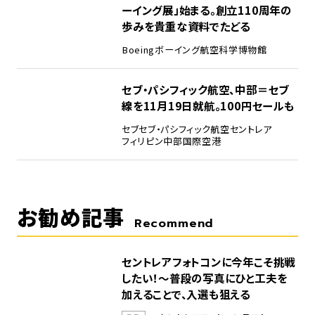
ーイング展」始まる。創立110周年の
歩みを貴重な資料でたどる
Boeing
ボーイング
航空科学博物館
5
セブ・パシフィック航空、中部＝セブ
線を11月19日就航。100円セールも
セブ
セブ・パシフィック航空
セントレア
フィリピン
中部国際空港
お勧め記事
Recommend
セントレアフォトコンに今年こそ挑戦
したい！～普段の写真にひと工夫を
加えることで、入選も狙える