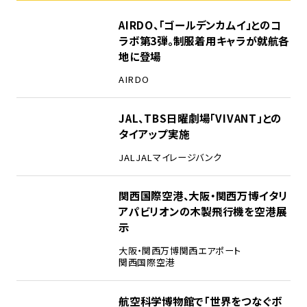
1
AIRDO、「ゴールデンカムイ」とのコ
ラボ第3弾。制服着用キャラが就航各
地に登場
AIRDO
2
JAL、TBS日曜劇場「VIVANT」との
タイアップ実施
JAL
JALマイレージバンク
3
関西国際空港、大阪・関西万博イタリ
アパビリオンの木製飛行機を空港展
示
大阪・関西万博
関西エアポート
関西国際空港
4
航空科学博物館で「世界をつなぐボ