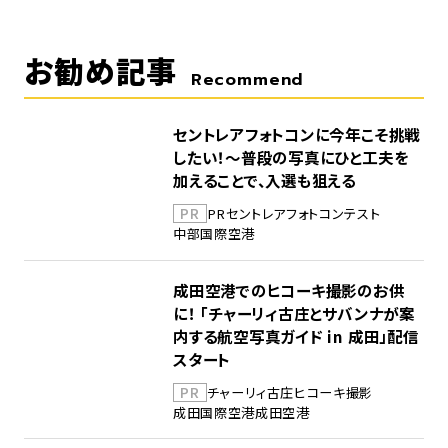
お勧め記事
Recommend
セントレアフォトコンに今年こそ挑戦
したい！～普段の写真にひと工夫を
加えることで、入選も狙える
PR
PR
セントレア
フォトコンテスト
中部国際空港
成田空港でのヒコーキ撮影のお供
に！ 「チャーリィ古庄とサバンナが案
内する航空写真ガイド in 成田」配信
スタート
PR
チャーリィ古庄
ヒコーキ撮影
成田国際空港
成田空港