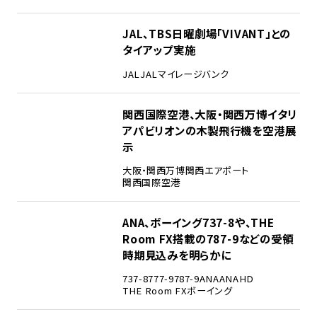
3
JAL、TBS日曜劇場「VIVANT」との
タイアップ実施
JAL
JALマイレージバンク
4
関西国際空港、大阪・関西万博イタリ
アパビリオンの木製飛行機を空港展
示
大阪・関西万博
関西エアポート
関西国際空港
5
ANA、ボーイング737-8や、THE
Room FX搭載の787-9などの受領
時期見込みを明らかに
737-8
777-9
787-9
ANA
ANAHD
THE Room FX
ボーイング