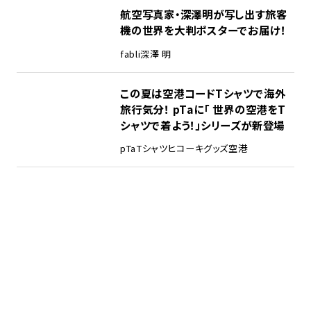
航空写真家・深澤明が写し出す旅客
機の世界を大判ポスターでお届け！
fabli
深澤 明
この夏は空港コードTシャツで海外
旅行気分！ pTaに「 世界の空港をT
シャツで着よう！」シリーズが新登場
pTa
Tシャツ
ヒコーキグッズ
空港