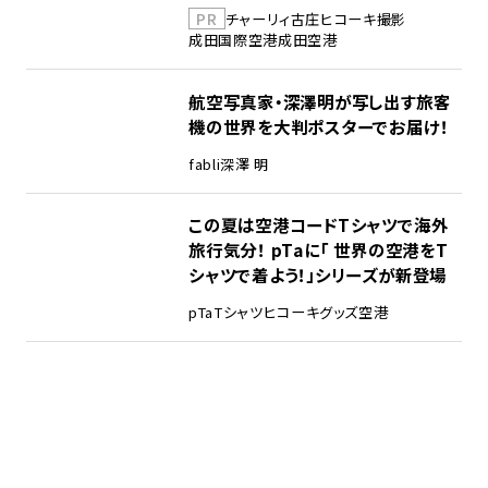
PR
チャーリィ古庄
ヒコーキ撮影
成田国際空港
成田空港
航空写真家・深澤明が写し出す旅客
機の世界を大判ポスターでお届け！
fabli
深澤 明
この夏は空港コードTシャツで海外
旅行気分！ pTaに「 世界の空港をT
シャツで着よう！」シリーズが新登場
pTa
Tシャツ
ヒコーキグッズ
空港