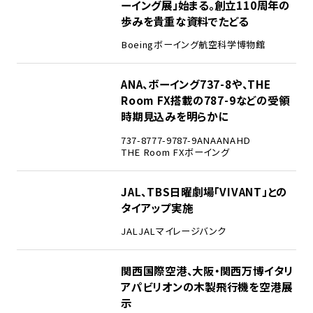
ーイング展」始まる。創立110周年の
歩みを貴重な資料でたどる
Boeing
ボーイング
航空科学博物館
3
ANA、ボーイング737-8や、THE
Room FX搭載の787-9などの受領
時期見込みを明らかに
737-8
777-9
787-9
ANA
ANAHD
THE Room FX
ボーイング
4
JAL、TBS日曜劇場「VIVANT」との
タイアップ実施
JAL
JALマイレージバンク
5
関西国際空港、大阪・関西万博イタリ
アパビリオンの木製飛行機を空港展
示