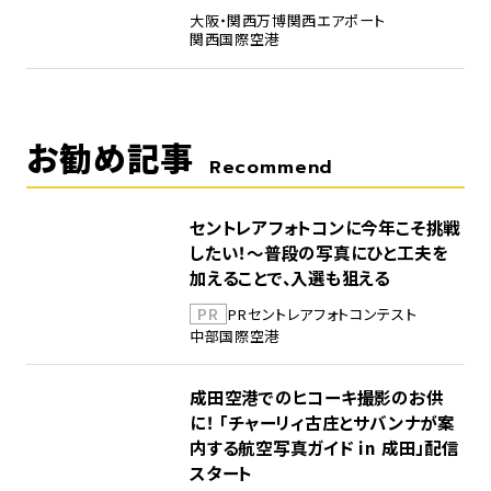
大阪・関西万博
関西エアポート
関西国際空港
お勧め記事
Recommend
セントレアフォトコンに今年こそ挑戦
したい！～普段の写真にひと工夫を
加えることで、入選も狙える
PR
PR
セントレア
フォトコンテスト
中部国際空港
成田空港でのヒコーキ撮影のお供
に！ 「チャーリィ古庄とサバンナが案
内する航空写真ガイド in 成田」配信
スタート