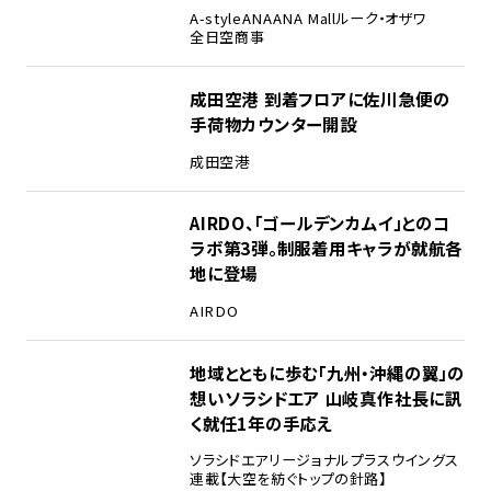
A-style
ANA
ANA Mall
ルーク・オザワ
全日空商事
成田空港 到着フロアに佐川急便の
手荷物カウンター開設
成田空港
AIRDO、「ゴールデンカムイ」とのコ
ラボ第3弾。制服着用キャラが就航各
地に登場
AIRDO
地域とともに歩む「九州・沖縄の翼」の
想い――ソラシドエア 山岐真作社長に訊
く就任1年の手応え
ソラシドエア
リージョナルプラスウイングス
連載【大空を紡ぐトップの針路】