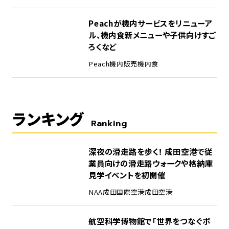
Peachが機内サービスをリニューア
ル、機内食新メニューや子供向けすご
ろくなど
Peach
機内販売
機内食
ランキング
Ranking
1
深夜の滑走路を歩く！ 成田空港で従
業員向けの滑走路ウォークや格納庫
見学イベントを初開催
NAA
成田国際空港
成田空港
2
航空科学博物館で「世界をつなぐボ