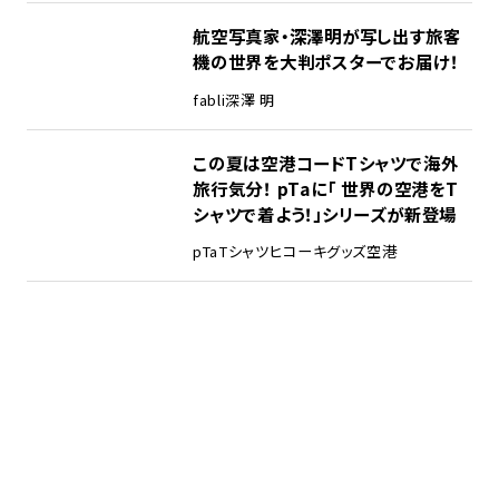
航空写真家・深澤明が写し出す旅客
機の世界を大判ポスターでお届け！
fabli
深澤 明
この夏は空港コードTシャツで海外
旅行気分！ pTaに「 世界の空港をT
シャツで着よう！」シリーズが新登場
pTa
Tシャツ
ヒコーキグッズ
空港