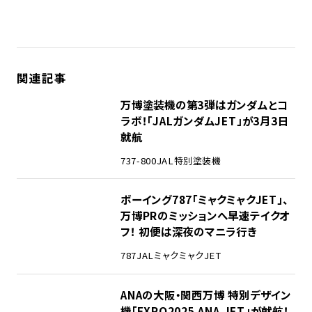
関連記事
万博塗装機の第3弾はガンダムとコ
ラボ！「JALガンダムJET」が3月3日
就航
737-800
JAL
特別塗装機
ボーイング787「ミャクミャクJET」、
万博PRのミッションへ早速テイクオ
フ！ 初便は深夜のマニラ行き
787
JAL
ミャクミャクJET
ANAの大阪・関西万博 特別デザイン
機「EXPO2025 ANA JET」が就航！