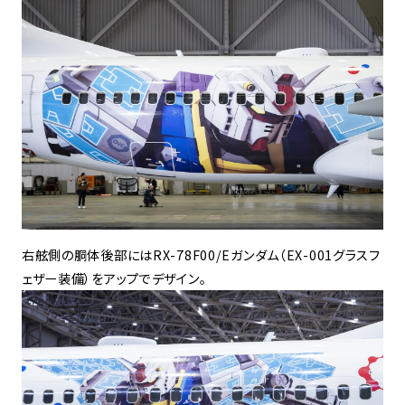
右舷側の胴体後部にはRX-78F00/Eガンダム（EX-001グラスフ
ェザー装備）をアップでデザイン。