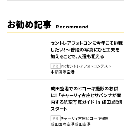
お勧め記事
Recommend
セントレアフォトコンに今年こそ挑戦
したい！～普段の写真にひと工夫を
加えることで、入選も狙える
PR
PR
セントレア
フォトコンテスト
中部国際空港
成田空港でのヒコーキ撮影のお供
に！ 「チャーリィ古庄とサバンナが案
内する航空写真ガイド in 成田」配信
スタート
PR
チャーリィ古庄
ヒコーキ撮影
成田国際空港
成田空港