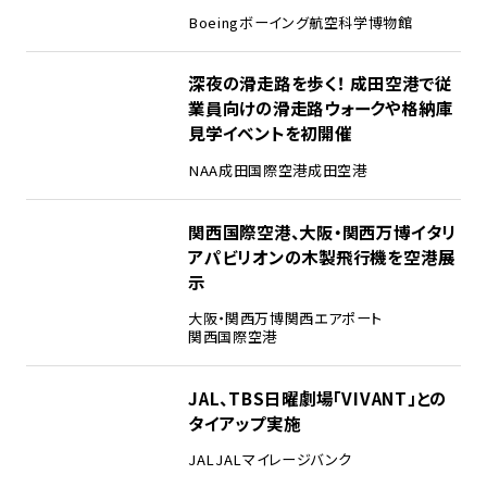
Boeing
ボーイング
航空科学博物館
3
深夜の滑走路を歩く！ 成田空港で従
業員向けの滑走路ウォークや格納庫
見学イベントを初開催
NAA
成田国際空港
成田空港
4
関西国際空港、大阪・関西万博イタリ
アパビリオンの木製飛行機を空港展
示
大阪・関西万博
関西エアポート
関西国際空港
5
JAL、TBS日曜劇場「VIVANT」との
タイアップ実施
JAL
JALマイレージバンク