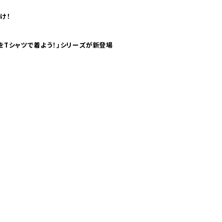
け！
気分！ pTaに「 世界の空港をTシャツで着よう！」シリーズが新登場