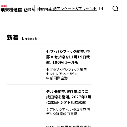
本誌アンケート&プレゼント
最新刊案内
新着
Latest
セブ・パシフィック航空、中
部＝セブ線を11月19日就
航。100円セールも
セブ
セブ・パシフィック航空
セントレア
フィリピン
中部国際空港
デルタ航空、約7年ぶりに
成田線を復活。2027年3月
に成田・シアトル線就航
シアトル
シアトル・タコマ空港
デルタ航空
成田空港