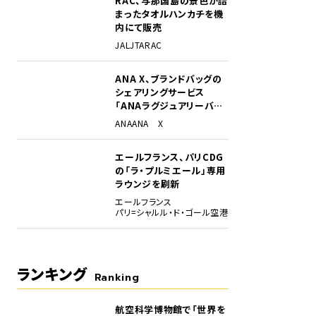
RAC、与那国島の景色が詰
まったタオルハンカチを機
内にて販売
JAL
JTA
RAC
ANA X、ブランドバッグの
シェアリングサービス
「ANAラグジュアリーバッ
グ」開始
ANA
ANA X
エールフランス、パリCDG
の「ラ・プルミエール」専用
ラウンジを刷新
エールフランス
パリ=シャルル・ド・ゴール空港
ランキング
Ranking
航空科学博物館で「世界を
1