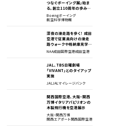
つなぐボーイング展」始ま
る。創立110周年の歩みを
貴重な資料でたどる
Boeing
ボーイング
航空科学博物館
深夜の滑走路を歩く！ 成田
2
空港で従業員向けの滑走
路ウォークや格納庫見学イ
ベントを初開催
NAA
成田国際空港
成田空港
JAL、TBS日曜劇場
3
「VIVANT」とのタイアップ
実施
JAL
JALマイレージバンク
関西国際空港、大阪・関西
4
万博イタリアパビリオンの
木製飛行機を空港展示
大阪・関西万博
関西エアポート
関西国際空港