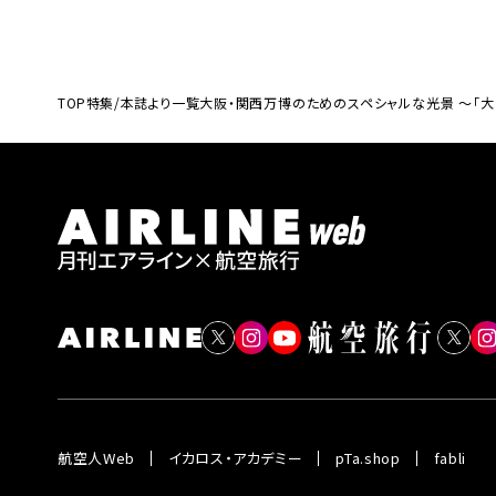
TOP
特集/本誌より一覧
大阪・関西万博のためのスペシャルな光景 〜「大
航空人Web
イカロス・アカデミー
pTa.shop
fabli