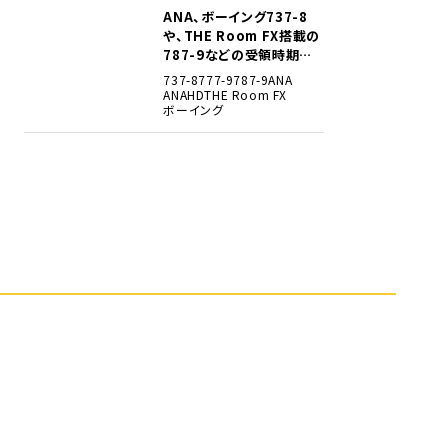
ANA、ボーイング737-8
5
や、THE Room FX搭載の
787-9などの受領時期見
込みを明らかに
737-8
777-9
787-9
ANA
ANAHD
THE Room FX
ボーイング