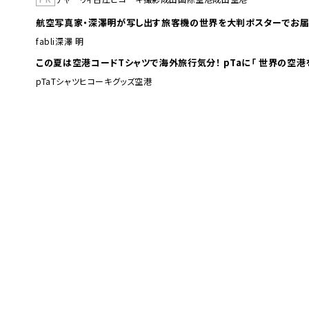
航空写真家・深澤明が写し出す旅客機の世界を大判ポスターでお届
fabli
深澤 明
この夏は空港コードTシャツで海外旅行
pTa
Tシャツ
ヒコーキグッズ
空港