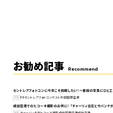
お勧め記事
Recommend
セントレアフォトコンに今年こそ挑戦したい！～普段の写真にひと工
PR
PR
セントレア
フォトコンテスト
中部国際空港
成田空港でのヒコーキ撮影のお供に！ 「チャーリィ古庄とサバンナが
PR
チャーリィ古庄
ヒコーキ撮影
成田国際空港
成田空港