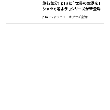
旅行気分！ pTaに「 世界の空港をT
シャツで着よう！」シリーズが新登場
pTa
Tシャツ
ヒコーキグッズ
空港