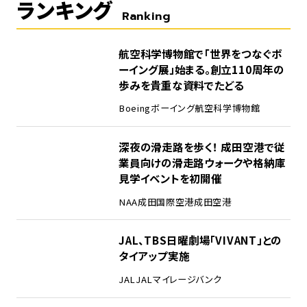
ランキング
Ranking
1
航空科学博物館で「世界をつなぐボ
ーイング展」始まる。創立110周年の
歩みを貴重な資料でたどる
Boeing
ボーイング
航空科学博物館
2
深夜の滑走路を歩く！ 成田空港で従
業員向けの滑走路ウォークや格納庫
見学イベントを初開催
NAA
成田国際空港
成田空港
3
JAL、TBS日曜劇場「VIVANT」との
タイアップ実施
JAL
JALマイレージバンク