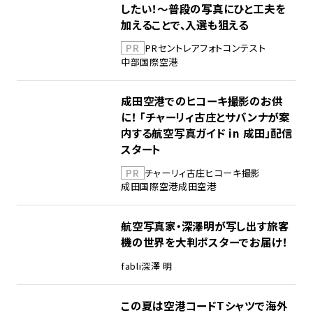
したい！～普段の写真にひと工夫を
加えることで、入選も狙える
PR
PR
セントレア
フォトコンテスト
中部国際空港
成田空港でのヒコーキ撮影のお供
に！ 「チャーリィ古庄とサバンナが案
内する航空写真ガイド in 成田」配信
スタート
PR
チャーリィ古庄
ヒコーキ撮影
成田国際空港
成田空港
航空写真家・深澤明が写し出す旅客
機の世界を大判ポスターでお届け！
fabli
深澤 明
この夏は空港コードTシャツで海外