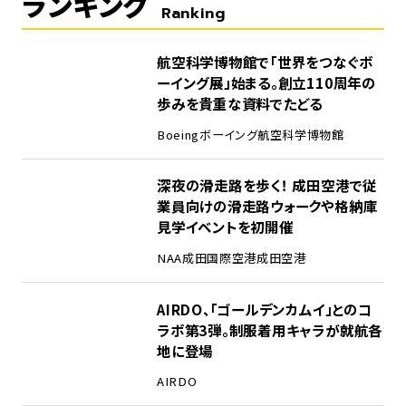
ランキング
Ranking
1
航空科学博物館で「世界をつなぐボ
ーイング展」始まる。創立110周年の
歩みを貴重な資料でたどる
Boeing
ボーイング
航空科学博物館
2
深夜の滑走路を歩く！ 成田空港で従
業員向けの滑走路ウォークや格納庫
見学イベントを初開催
NAA
成田国際空港
成田空港
3
AIRDO、「ゴールデンカムイ」とのコ
ラボ第3弾。制服着用キャラが就航各
地に登場
AIRDO