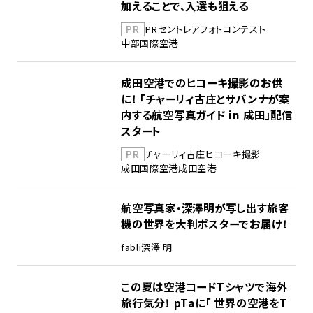
加えることで、入選も狙える
PR
PR
セントレア
フォトコンテスト
中部国際空港
成田空港でのヒコーキ撮影のお供
に！ 「チャーリィ古庄とサバンナが案
内する航空写真ガイド in 成田」配信
スタート
PR
チャーリィ古庄
ヒコーキ撮影
成田国際空港
成田空港
航空写真家・深澤明が写し出す旅客
機の世界を大判ポスターでお届け！
fabli
深澤 明
この夏は空港コードTシャツで海外
旅行気分！ pTaに「 世界の空港をT