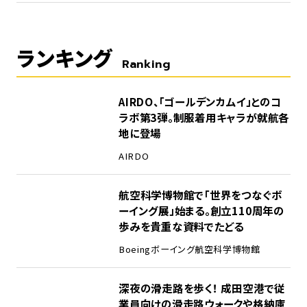
ランキング
Ranking
1
AIRDO、「ゴールデンカムイ」とのコ
ラボ第3弾。制服着用キャラが就航各
地に登場
AIRDO
2
航空科学博物館で「世界をつなぐボ
ーイング展」始まる。創立110周年の
歩みを貴重な資料でたどる
Boeing
ボーイング
航空科学博物館
3
深夜の滑走路を歩く！ 成田空港で従
業員向けの滑走路ウォークや格納庫