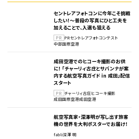
セントレアフォトコンに今年こそ挑戦
したい！～普段の写真にひと工夫を
加えることで、入選も狙える
PR
PR
セントレア
フォトコンテスト
中部国際空港
成田空港でのヒコーキ撮影のお供
に！ 「チャーリィ古庄とサバンナが案
内する航空写真ガイド in 成田」配信
スタート
PR
チャーリィ古庄
ヒコーキ撮影
成田国際空港
成田空港
航空写真家・深澤明が写し出す旅客
機の世界を大判ポスターでお届け！
fabli
深澤 明