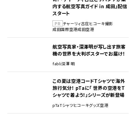
内する航空写真ガイド in 成田」配信
スタート
PR
チャーリィ古庄
ヒコーキ撮影
成田国際空港
成田空港
航空写真家・深澤明が写し出す旅客
機の世界を大判ポスターでお届け！
fabli
深澤 明
この夏は空港コードTシャツで海外
旅行気分！ pTaに「 世界の空港をT
シャツで着よう！」シリーズが新登場
pTa
Tシャツ
ヒコーキグッズ
空港