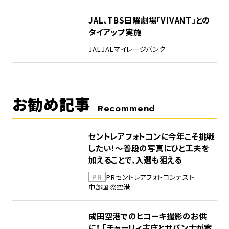
5
JAL、TBS日曜劇場「VIVANT」との
タイアップ実施
JAL
JALマイレージバンク
お勧め記事
Recommend
セントレアフォトコンに今年こそ挑戦
したい！～普段の写真にひと工夫を
加えることで、入選も狙える
PR
PR
セントレア
フォトコンテスト
中部国際空港
成田空港でのヒコーキ撮影のお供
に！ 「チャーリィ古庄とサバンナが案