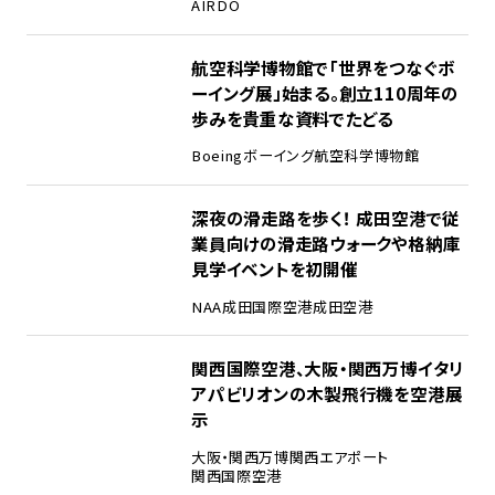
AIRDO
2
航空科学博物館で「世界をつなぐボ
ーイング展」始まる。創立110周年の
歩みを貴重な資料でたどる
Boeing
ボーイング
航空科学博物館
3
深夜の滑走路を歩く！ 成田空港で従
業員向けの滑走路ウォークや格納庫
見学イベントを初開催
NAA
成田国際空港
成田空港
4
関西国際空港、大阪・関西万博イタリ
アパビリオンの木製飛行機を空港展
示
大阪・関西万博
関西エアポート
関西国際空港