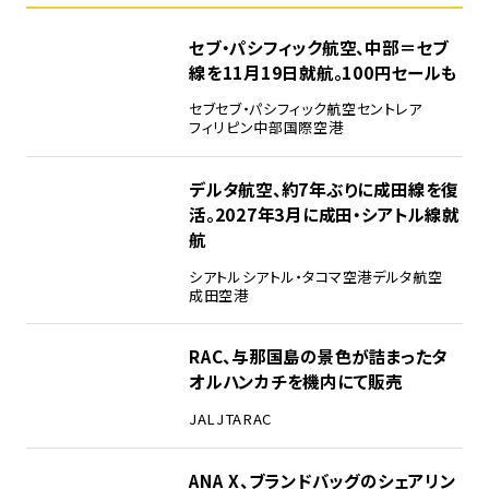
セブ・パシフィック航空、中部＝セブ
線を11月19日就航。100円セールも
セブ
セブ・パシフィック航空
セントレア
フィリピン
中部国際空港
デルタ航空、約7年ぶりに成田線を復
活。2027年3月に成田・シアトル線就
航
シアトル
シアトル・タコマ空港
デルタ航空
成田空港
RAC、与那国島の景色が詰まったタ
オルハンカチを機内にて販売
JAL
JTA
RAC
ANA X、ブランドバッグのシェアリン