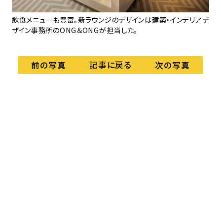
空港
ソ
飲食メニューも豊富。新ラウンジのデザインは建築・インテリアデ
リ
あ
ザイン事務所のONG＆ONGが担当した。
記事に戻る
前の写真
次の写真