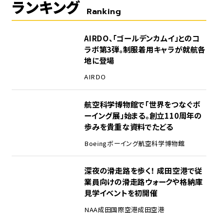
ランキング
Ranking
1
AIRDO、「ゴールデンカムイ」とのコ
ラボ第3弾。制服着用キャラが就航各
地に登場
AIRDO
2
航空科学博物館で「世界をつなぐボ
ーイング展」始まる。創立110周年の
歩みを貴重な資料でたどる
Boeing
ボーイング
航空科学博物館
3
深夜の滑走路を歩く！ 成田空港で従
業員向けの滑走路ウォークや格納庫
見学イベントを初開催
NAA
成田国際空港
成田空港