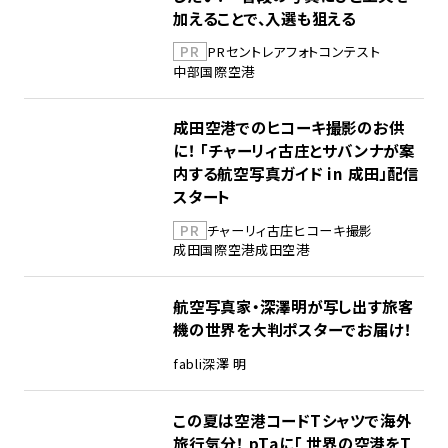
加えることで、入選も狙える
PR
PR
セントレア
フォトコンテスト
中部国際空港
成田空港でのヒコーキ撮影のお供
に！ 「チャーリィ古庄とサバンナが案
内する航空写真ガイド in 成田」配信
スタート
PR
チャーリィ古庄
ヒコーキ撮影
成田国際空港
成田空港
航空写真家・深澤明が写し出す旅客
機の世界を大判ポスターでお届け！
fabli
深澤 明
この夏は空港コードTシャツで海外
旅行気分！ pTaに「 世界の空港をT