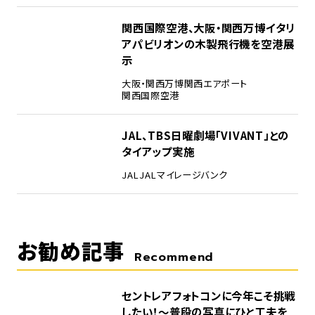
4
関西国際空港、大阪・関西万博イタリ
アパビリオンの木製飛行機を空港展
示
大阪・関西万博
関西エアポート
関西国際空港
5
JAL、TBS日曜劇場「VIVANT」との
タイアップ実施
JAL
JALマイレージバンク
お勧め記事
Recommend
セントレアフォトコンに今年こそ挑戦
したい！～普段の写真にひと工夫を