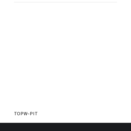
TOP
W-PIT