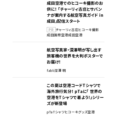
成田空港でのヒコーキ撮影のお
供に！ 「チャーリィ古庄とサバン
ナが案内する航空写真ガイド in
成田」配信スタート
PR
チャーリィ古庄
ヒコーキ撮影
成田国際空港
成田空港
航空写真家・深澤明が写し出す
旅客機の世界を大判ポスターで
お届け！
fabli
深澤 明
この夏は空港コードTシャツで
海外旅行気分！ pTaに「 世界の
空港をTシャツで着よう！」シリー
ズが新登場
pTa
Tシャツ
ヒコーキグッズ
空港